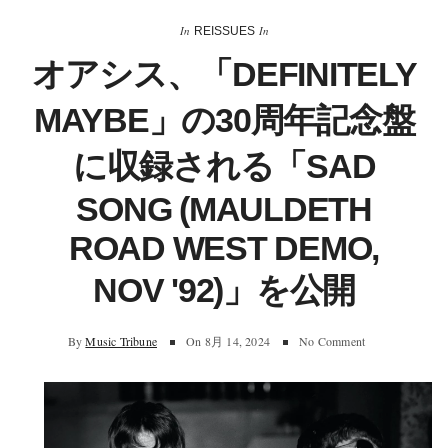
In
In
REISSUES
オアシス、「DEFINITELY
MAYBE」の30周年記念盤
に収録される「SAD
SONG (MAULDETH
ROAD WEST DEMO,
NOV '92)」を公開
By
Music Tribune
On
8月 14, 2024
No Comment