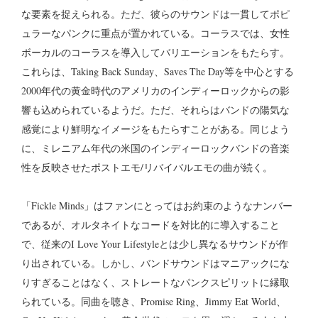
な要素を捉えられる。ただ、彼らのサウンドは一貫してポピ
ュラーなパンクに重点が置かれている。コーラスでは、女性
ボーカルのコーラスを導入してバリエーションをもたらす。
これらは、Taking Back Sunday、Saves The Day等を中心とする
2000年代の黄金時代のアメリカのインディーロックからの影
響も込められているようだ。ただ、それらはバンドの陽気な
感覚により鮮明なイメージをもたらすことがある。同じよう
に、ミレニアム年代の米国のインディーロックバンドの音楽
性を反映させたポストエモ/リバイバルエモの曲が続く。
「Fickle Minds」はファンにとってはお約束のようなナンバー
であるが、オルタネイトなコードを対比的に導入すること
で、従来のI Love Your Lifestyleとは少し異なるサウンドが作
り出されている。しかし、バンドサウンドはマニアックにな
りすぎることはなく、ストレートなパンクスピリットに縁取
られている。同曲を聴き、Promise Ring、Jimmy Eat World、