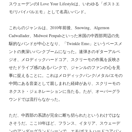
スウェーデンのI Love Your Lifestyleは、いわゆる「ポストエ
モ/リバイバルエモ」として名高いバンド。
これらのジャンルは、2010年前後、Snowing、Algernon
Cadwallader、Midwest Penpalsといった米国の中西部周辺の先
駆的なバンドが中心となり、「Twinkle Emo」というベースメ
ントの奥深いパンクブームになった。速弾きのギターアルペ
ジオ、メロディックハードコア、スクリーモの作風を反映さ
せたドライブ感のあるパンクで、ジャンルのファンの心を見
事に捉えることに。これはメロディックパンク/メタル/エモの
中間にある音楽として親しまれた経緯があり、スクリーモの
ネクスト・ジェネレーションに当たる。たが、オーバーグラ
ウンドでは流行らなかった。
ただ、中西部の系譜が完全に断ち切られたというわけではな
さそうだ。ここ10年ほど、フランス、イタリア、スウェーデ
ンのアンダーグランドシーンで、エモ/ポストハードコアバン