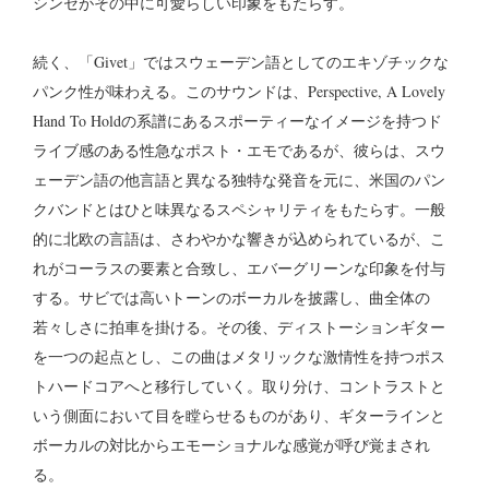
シンセがその中に可愛らしい印象をもたらす。
続く、「Givet」ではスウェーデン語としてのエキゾチックな
パンク性が味わえる。このサウンドは、Perspective, A Lovely
Hand To Holdの系譜にあるスポーティーなイメージを持つド
ライブ感のある性急なポスト・エモであるが、彼らは、スウ
ェーデン語の他言語と異なる独特な発音を元に、米国のパン
クバンドとはひと味異なるスペシャリティをもたらす。一般
的に北欧の言語は、さわやかな響きが込められているが、こ
れがコーラスの要素と合致し、エバーグリーンな印象を付与
する。サビでは高いトーンのボーカルを披露し、曲全体の
若々しさに拍車を掛ける。その後、ディストーションギター
を一つの起点とし、この曲はメタリックな激情性を持つポス
トハードコアへと移行していく。取り分け、コントラストと
いう側面において目を瞠らせるものがあり、ギターラインと
ボーカルの対比からエモーショナルな感覚が呼び覚まされ
る。