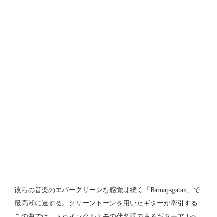
彼らの音楽のエバーグリーンな感覚は続く「Barnapsgatan」で
最高潮に達する。クリーントーンを用いたギターが牽引する
この曲では、トゥインクルエモの代名詞であるギターアルペ