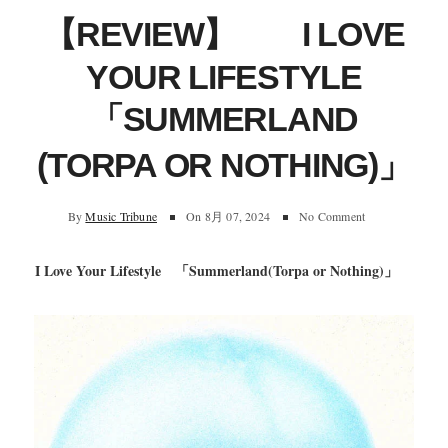
【REVIEW】 I LOVE
YOUR LIFESTYLE
「SUMMERLAND
(TORPA OR NOTHING)」
By
Music Tribune
On
8月 07, 2024
No Comment
I Love Your Lifestyle 「Summerland(Torpa or Nothing)」