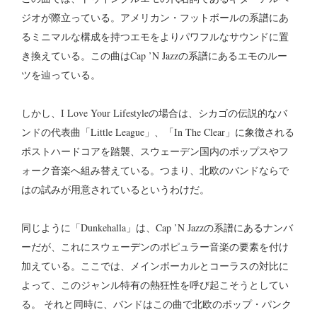
ジオが際立っている。アメリカン・フットボールの系譜にあ
るミニマルな構成を持つエモをよりパワフルなサウンドに置
き換えている。この曲はCap ’N Jazzの系譜にあるエモのルー
ツを辿っている。
しかし、I Love Your Lifestyleの場合は、シカゴの伝説的なバ
ンドの代表曲「Little League」、「In The Clear」に象徴される
ポストハードコアを踏襲、スウェーデン国内のポップスやフ
ォーク音楽へ組み替えている。つまり、北欧のバンドならで
はの試みが用意されているというわけだ。
同じように「Dunkehalla」は、Cap ’N Jazzの系譜にあるナンバ
ーだが、これにスウェーデンのポピュラー音楽の要素を付け
加えている。ここでは、メインボーカルとコーラスの対比に
よって、このジャンル特有の熱狂性を呼び起こそうとしてい
る。 それと同時に、バンドはこの曲で北欧のポップ・パンク