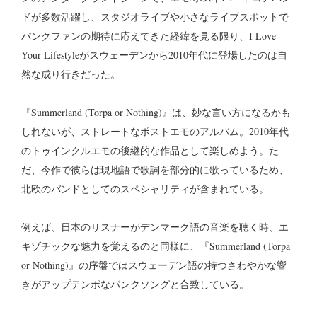
ドが多数活躍し、スタジオライブや小さなライブスポットで
パンクファンの期待に応えてきた経緯を見る限り、I Love
Your Lifestyleがスウェーデンから2010年代に登場したのは自
然な成り行きだった。
『Summerland (Torpa or Nothing)』は、妙な言い方になるかも
しれないが、ストレートなポストエモのアルバム。2010年代
のトゥインクルエモの後継的な作品として楽しめよう。た
だ、今作で彼らは現地語で歌詞を部分的に歌っているため、
北欧のバンドとしてのスペシャリティが含まれている。
例えば、日本のリスナーがデンマーク語の音楽を聴く時、エ
キゾチックな魅力を覚えるのと同様に、『Summerland (Torpa
or Nothing)』の序盤ではスウェーデン語の持つさわやかな響
きがアップテンポなパンクソングと合致している。