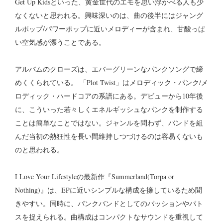
Get Up Kidsといった、黄金世代のエモを思い浮かべる人も少
なくないと思われる。興味深いのは、曲の後半にはジャング
ルポップ/パワーポップに近いメロディーが含まれ、甘酸っぱ
い空気感が漂うことである。
アルバムのクローズは、エバーグリーンなパンクソングで締
めくくられている。 「Plot Twist」はメロディック・パンク/メ
ロディック・ハードコアの系譜にある。デビューから10年後
に、こういった若々しくエネルギッシュなパンクを制作する
ことは簡単なことではない。ジャンルを問わず、バンドを組
んだ当初の熱狂性を長い間維持しつづけるのは容易くないも
のと思われる。
I Love Your Lifestyleの最新作『Summerland(Torpa or
Nothing)』は、EPに近いシンプルな構成を擁しているため聞
きやすい。同時に、パンクバンドとしてのパッションやパト
スを捉えられる。曲構成はコンパクトなサウンドを重視して