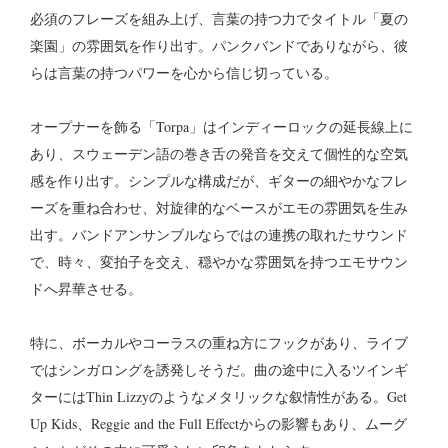
必須のフレーズを組み上げ、言葉の持つ力でタイトル「夏の
楽園」の雰囲気を作り出す。パンクバンドでありながら、彼
らは言葉の持つパワーを心から信じ切っている。
オープナーを飾る「Torpa」はインディーロックの延長線上に
あり、スウェーデン語の巻き舌の発音を交えて個性的な空気
感を作り出す。シンプルな構成だが、ギターの細やかなフレ
ーズを重ね合わせ、対旋律的なベースがエモの雰囲気を生み
出す。バンドアンサンブルならではの連携の取れたサウンド
で、時々、変拍子を交え、穏やかな雰囲気を持つエモサウン
ドへ昇華させる。
特に、ボーカルやコーラスの重ね方にフックがあり、ライブ
ではシンガロングを誘発しそうだ。曲の途中に入るツインギ
ターにはThin Lizzyのようなメタリックな叙情性がある。Get
Up Kids、Reggie and the Full Effectからの影響もあり、ムーグ