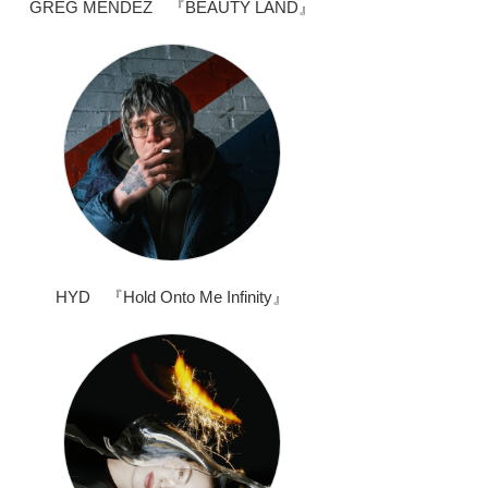
GREG MENDEZ 『BEAUTY LAND』
HYD 『Hold Onto Me Infinity』