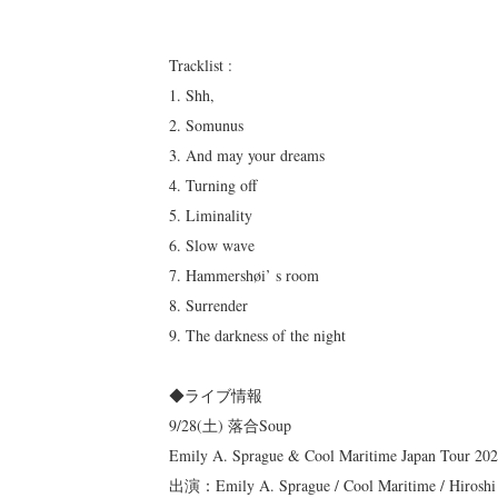
Tracklist :
1. Shh,
2. Somunus
3. And may your dreams
4. Turning off
5. Liminality
6. Slow wave
7. Hammershøi’ s room
8. Surrender
9. The darkness of the night
◆ライブ情報
9/28(土) 落合Soup
Emily A. Sprague & Cool Maritime Japan Tou
出演：Emily A. Sprague / Cool Maritime / Hiroshi