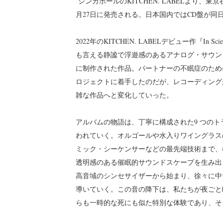
シンガポールのKITCHEN. LABELより、東京
月27日に発売される。日本国内ではCD盤が同
2022年のKITCHEN. LABELデビュー作『In Scien
も言える静謐で浮遊感のあるアナログ・サウン
に制作された作品。パートナーの不眠症のために
ロジェクトに着手したのだが、レコーディング
雑な作品へと変化していった。
アルバムの物語は、丁寧に構成された9 つの
われていく。オルゴールや水入りワイングラス
ミック・シーケンサーなどの最先端技術まで、
透明感のある催眠的サウンドスケープを生み出
高音域のシンセサイザーから始まり、徐々に中
導いていく。この音の降下は、私たちが夜ごと
らも一時的な死にも似た特別な体験であり、そ