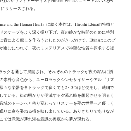
在住のサウンドアーティストHiroshi Ebinaのニューアルバムが9
日にリリースされる。
ce and the Human Heart』に続く本作は、Hiroshi Ebinaの特徴と
ドスケープをより深く掘り下げ、夜の静かな時間のために特別
音による癒しを作ろうとしたのがきっかけで、Ebinaはこのプ
が進むにつれて、夜のミステリアスで神聖な性質を探求する複
トラックを通して展開され、それぞれのトラックが夜の深みに誘
の素朴な音色から、ユーロラックシンセサイザーやアルゴリズ
様々な楽器を各トラックで多くても2～3つほど使用し、繊細で
している。街の明かりが明滅する夕暮れ時を想起させる明るく
音域のトーンへと移り変わってリスナーを夢の世界へと優しく
眠りに身を委ねる様を映し出している。ありきたりでありなが
こでは意識が薄れ潜在意識の奥底から夢が現れる。