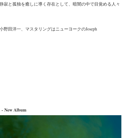
静寂と孤独を癒しに導く存在として、暗闇の中で目覚める人々
野田洋一、マスタリングはニューヨークのJoseph
t』- New Album