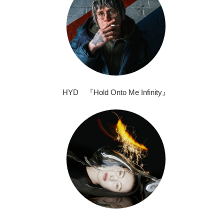
HYD 『Hold Onto Me Infinity』