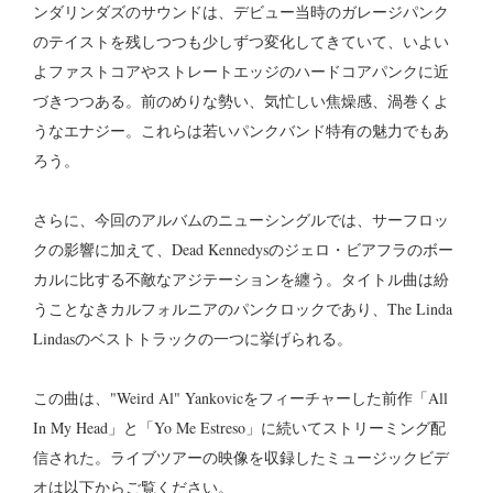
ンダリンダズのサウンドは、デビュー当時のガレージパンク
のテイストを残しつつも少しずつ変化してきていて、いよい
よファストコアやストレートエッジのハードコアパンクに近
づきつつある。前のめりな勢い、気忙しい焦燥感、渦巻くよ
うなエナジー。これらは若いパンクバンド特有の魅力でもあ
ろう。
さらに、今回のアルバムのニューシングルでは、サーフロッ
クの影響に加えて、Dead Kennedysのジェロ・ビアフラのボー
カルに比する不敵なアジテーションを纏う。タイトル曲は紛
うことなきカルフォルニアのパンクロックであり、The Linda
Lindasのベストトラックの一つに挙げられる。
この曲は、"Weird Al" Yankovicをフィーチャーした前作「All
In My Head」と「Yo Me Estreso」に続いてストリーミング配
信された。ライブツアーの映像を収録したミュージックビデ
オは以下からご覧ください。