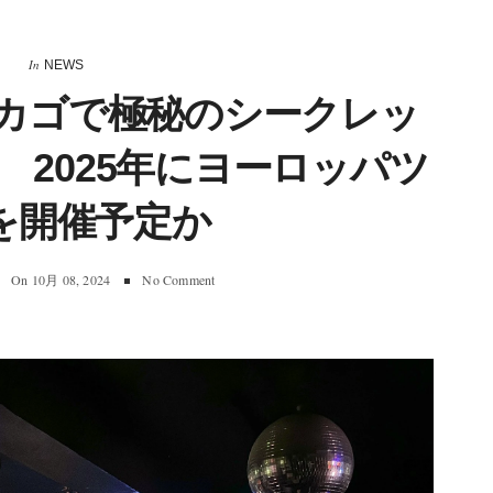
In
NEWS
Z、シカゴで極秘のシークレッ
2025年にヨーロッパツ
を開催予定か
On
10月 08, 2024
No Comment