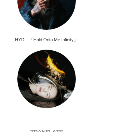
HYD 『Hold Onto Me Infinity』
TRANSLATE