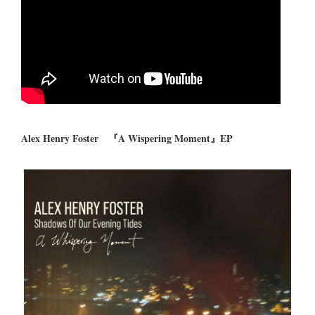
Alex Henry Foster 『A Wispering Moment』EP