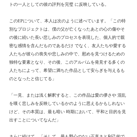
トの一人としての彼の評判を完璧 に反映している。
このEPについて、本人は次のように述べています。「この特
別なプロジェクトは、僕の父が亡くなったあとの心の傷やそ
の後に続いた長い悲しみのプロセスを表現した、個人的で親
密な感情を含んだものであるだけ でなく、友人たちや愛する
人たちが彼らの喪失や悲しみの中で、慰めを見つけるための
独特な要素となり、その後、このアルバムを発見する多くの
人たちによって、希望に満ちた作品として安らぎを与えるも
のとなったと信じてる」
「一見、または浅く解釈すると、この作品は愛の儚さや 混乱
を嘆く悲しみを反映しているかのように思えるかもしれない
けど、その本質は、最も暗い 時期において、平和と目的を見
出すことについてなんだ」
さらに続けて、「そして、最も野心のない正直さと利己的で