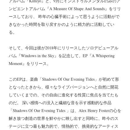
アルバム『Kimiyo』と、9月にインストゥルメンタルのみのア
ンビエントアルバム『A Measure Of Shape And Sounds』をリリ
ースしており、 昨年の心臓手術によって思うように活動がで
きなかった時間を取り戻すかのように精力的に活動してい
る。
そして、今回は彼が2018年にリリースしたソロデビューアル
バム『Windows in the Sky』を記念して、EP『A Whispering
Moment』をリリース。
このEPは、楽曲「Shadows Of Our Evening Tides」が初めて形
となったときから、様々なライブバージョンへと自然に開花
していくまでの、その自由に進化する性質に焦点を当てたも
のだ。 深い感情への没入と繊細な音を示す感動的な作品
「Shadows Of Our Evening Tides 」は、Alex Henry Fosterの心を
解き放つ創造の世界を鮮やかに映し出すと同時に、昨今のス
テージに立つ最も魅力的で、情熱的で、挑発的なアーティス