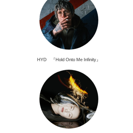
HYD 『Hold Onto Me Infinity』