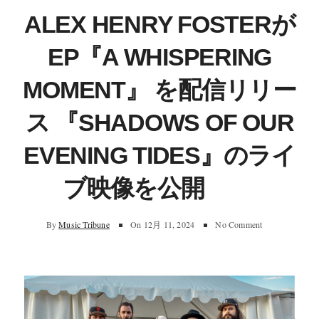
ALEX HENRY FOSTERが
EP『A WHISPERING
MOMENT』 を配信リリー
ス 『SHADOWS OF OUR
EVENING TIDES』のライ
ブ映像を公開
By
Music Tribune
On
12月 11, 2024
No Comment