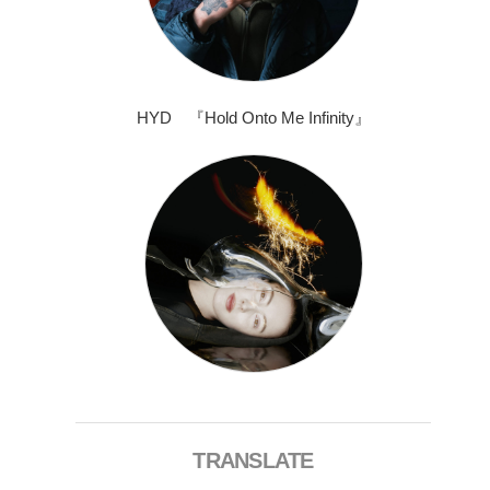
HYD 『Hold Onto Me Infinity』
TRANSLATE