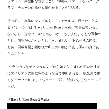
ファンに、典型的な遊び心とリフ満載のスマートなバグ・ク
ラブ・チューンの新作を聴かせることができる。
その前に、単体のシングルを。 "ウェールズに行ったことあ
る？"とバンドは "Have U Ever Been 2 Wales "で尋ねている。
ないなら、なぜ？ いいじゃないか。 もしまだまともな調和の
とれた国歌がなかったとしたら、新しい、不協和音の国歌。
ああ、国威発揚が頓珍漢の印以外の何かである国の出身であ
らんことを。
クラシカルなチャンタロングから始まり、彼らが歌い出す前
にエイリアンの聖歌隊のような音で中断される。 観光局で働
くダイナソーJr. そしてウェールズ語。 間違いなくウェールズ
人だ。
「Have U Ever Been 2 Wales」