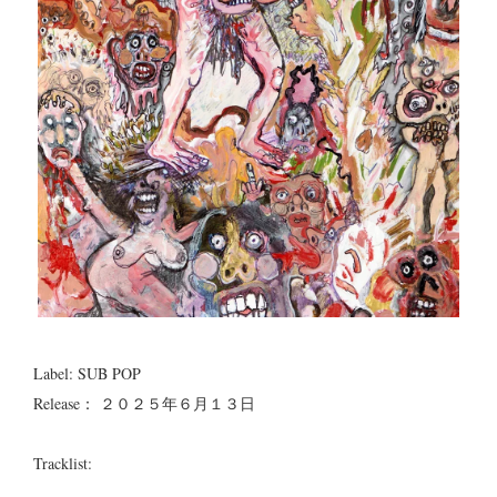
Label: SUB POP
Release： ２０２５年６月１３日
Tracklist: