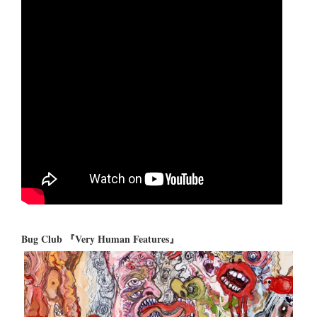
Bug Club 『Very Human Features』