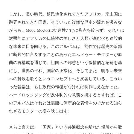
しかし、長い時代、植民地化されてきたアフリカ、宗主国に
翻弄されてきた国家、そういった複雑な歴史の流れを汲みな
がらも、Mdou Moctorは批判性だけに焦点を絞らず、それとは
対照的にアフリカの伝統性の美しさと人類が進むべき建設的
な未来に目を向ける。このアルバムは、前作では歴史の暗部
に断片的に言及することのあったエムドゥー・モクターが原
曲の再構成を通じて、祖国への郷愁という叙情的な感覚を基
にし、世界の平和、国家の正常化、そしてまた、明るい未来
への賛歌を歌うというコンセプトへと変容している。こうい
った音楽は、もし政権の転覆がなければ制作しえなかった。
ハードロックソングが反体制的な意義を擁するとすれば、こ
のアルバムはそれとは裏腹に保守的な表情をのぞかせる知ら
れざるモクターの姿を映し出す。
さらに言えば、「国家」という共通概念を離れた場所から歌