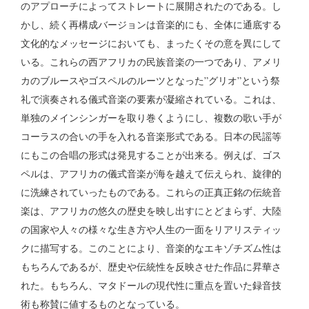
のアプローチによってストレートに展開されたのである。し
かし、続く再構成バージョンは音楽的にも、全体に通底する
文化的なメッセージにおいても、まったくその意を異にして
いる。これらの西アフリカの民族音楽の一つであり、アメリ
カのブルースやゴスペルのルーツとなった”グリオ”という祭
礼で演奏される儀式音楽の要素が凝縮されている。これは、
単独のメインシンガーを取り巻くようにし、複数の歌い手が
コーラスの合いの手を入れる音楽形式である。日本の民謡等
にもこの合唱の形式は発見することが出来る。例えば、ゴス
ペルは、アフリカの儀式音楽が海を越えて伝えられ、旋律的
に洗練されていったものである。これらの正真正銘の伝統音
楽は、アフリカの悠久の歴史を映し出すにとどまらず、大陸
の国家や人々の様々な生き方や人生の一面をリアリスティッ
クに描写する。このことにより、音楽的なエキゾチズム性は
もちろんであるが、歴史や伝統性を反映させた作品に昇華さ
れた。もちろん、マタドールの現代性に重点を置いた録音技
術も称賛に値するものとなっている。