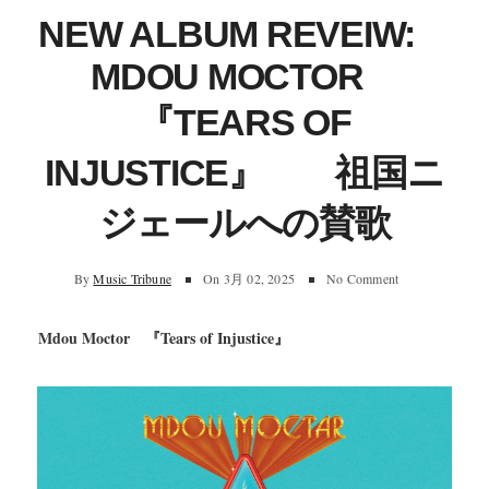
NEW ALBUM REVEIW:
MDOU MOCTOR
『TEARS OF
INJUSTICE』 祖国ニ
ジェールへの賛歌
By
Music Tribune
On
3月 02, 2025
No Comment
Mdou Moctor 『Tears of Injustice』