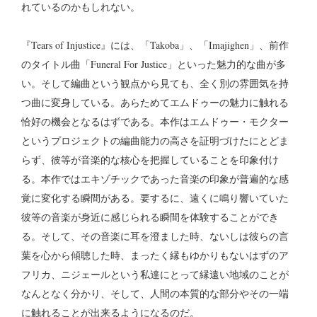
れているのかもしれない。
『Tears of Injustice』には、「Takoba」、「Imajighen」、前作
のタイトル曲「Funeral For Justice」といった魅力的な曲が多
い。そして編曲という観点から見ても、全く別の雰囲気を持
つ曲に変身している。あらためてエムドゥーの魅力に触れる
恰好の機会となるはずである。本作はエムドゥー・モクター
というプロジェクトの編曲能力の高さを証明づけたにとどま
らず、彼等が音楽的な核心を把握していることを印象付け
る。本作ではエキゾチックであった音楽の印象が普遍的な感
覚に変化する瞬間がある。要するに、遠くに鳴り響いていた
彼等の音楽が身近に感じられる瞬間を体験することができ
る。そして、その音楽に耳を澄ました時、ないしは彼らの言
葉を心から傾聴した時、まったく縁もゆかりもないはずのア
フリカ、ニジェールという私達にとって縁遠い地域のことが
なんとなく分かり、そして、人間の本質的な部分やその一端
に触れることが出来るようになるのだ。