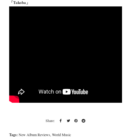
「Takoba」
Tags:
New Album Reviews
,
World Music