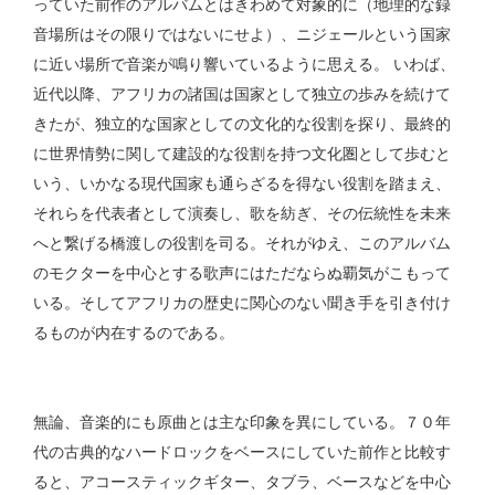
っていた前作のアルバムとはきわめて対象的に（地理的な録
音場所はその限りではないにせよ）、ニジェールという国家
に近い場所で音楽が鳴り響いているように思える。 いわば、
近代以降、アフリカの諸国は国家として独立の歩みを続けて
きたが、独立的な国家としての文化的な役割を探り、最終的
に世界情勢に関して建設的な役割を持つ文化圏として歩むと
いう、いかなる現代国家も通らざるを得ない役割を踏まえ、
それらを代表者として演奏し、歌を紡ぎ、その伝統性を未来
へと繋げる橋渡しの役割を司る。それがゆえ、このアルバム
のモクターを中心とする歌声にはただならぬ覇気がこもって
いる。そしてアフリカの歴史に関心のない聞き手を引き付け
るものが内在するのである。
無論、音楽的にも原曲とは主な印象を異にしている。７０年
代の古典的なハードロックをベースにしていた前作と比較す
ると、アコースティックギター、タブラ、ベースなどを中心