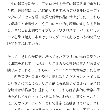
に生の録音を活かし、アナログ性を最初の録音段階で重視し
た後、最終的には、現代的な要素であるデジタルレコーディ
ングのプロセスを経て良質な録音作品に仕上がった。これら
は伝統性と未来性という二つの文化的な精華の重なりを意味
し、単なる音楽的なハイブリッドやクロスオーバーというテ
ーマを乗り越え、本来はすべてが一つであるという神秘的な
瞬間を体現している。
そして、それらが従来に培ってきたアフリカの民族音楽とい
う形式を通じて、心地よくリズミカルな興趣に富んだ音楽が
繰り広げられる。これらのニジェールの伝統音楽は、たしか
に、西洋音楽の音階や旋法に慣れ親しんだ人々にとっては珍
しい響きに聞こえる。リズム的にも変拍子が含まれ、多角的
な旋律が縦横無尽に流れていく。これらは古典的な音楽の手
法を通じて制作されているにもかかわらず、驚くべきこと
に、カウンターポイントとして非常に洗練されている。そし
て、本作の中には無数のアフリカの人々の営み、国家として