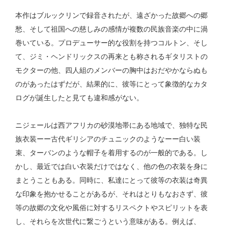
本作はブルックリンで録音されたが、遠ざかった故郷への郷
愁、そして祖国への慈しみの感情が複数の民族音楽の中に渦
巻いている。プロデューサー的な役割を持つコルトン、そし
て、ジミ・ヘンドリックスの再来とも称されるギタリストの
モクターの他、四人組のメンバーの胸中はおだやかならぬも
のがあったはずだが、結果的に、彼等にとって象徴的なカタ
ログが誕生したと見ても違和感がない。
ニジェールは西アフリカの砂漠地帯にある地域で、独特な民
族衣装ーー古代ギリシアのチュニックのようなーー白い装
束、ターバンのような帽子を着用するのが一般的である。し
かし、最近では白い衣装だけではなく、他の色の衣装を身に
まとうこともある。同時に、私達にとって彼等の衣装は奇異
な印象を抱かせることがあるが、それはとりもなおさず、彼
等の故郷の文化や風俗に対するリスペクトやスピリットを表
し、それらを次世代に繋ごうという意味がある。例えば、