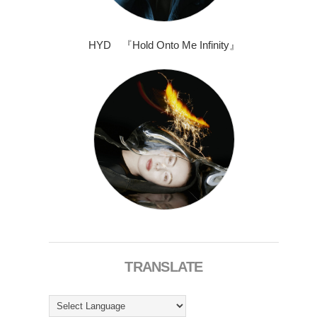
HYD 『Hold Onto Me Infinity』
TRANSLATE