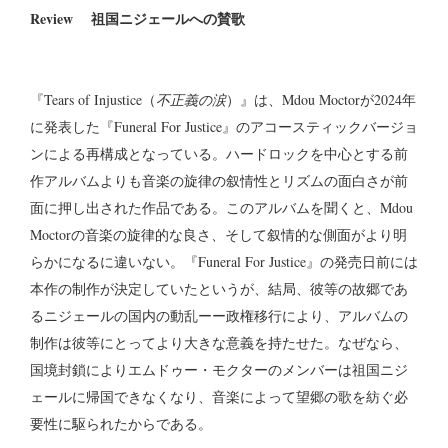
Review 祖国ニジェールへの賛歌
『Tears of Injustice（
不正義の涙
）』は、Mdou Moctorが2024年
に発表した『Funeral For Justice』のアコースティックバージョ
ンによる再構成となっている。ハードロックを中心とする前
作アルバムよりも音楽の旋律の叙情性とリズムの面白さが前
面に押し出された作品である。このアルバムを聞くと、Mdou
Moctorの音楽の旋律的な良さ、そして叙情的な側面がより明
らかになるに違いない。『Funeral For Justice』の発売日前には
本作の制作が決定していたというが、結局、彼等の故郷であ
るニジェールの国内の動乱ーー政権移行により、アルバムの
制作は彼等にとってより大きな意義を持たせた。なぜなら、
国境封鎖によりエムドゥー・モクターのメンバーは祖国ニジ
ェールに帰国できなくなり、音楽によって望郷の歌を紡ぐ必
要性に駆られたからである。