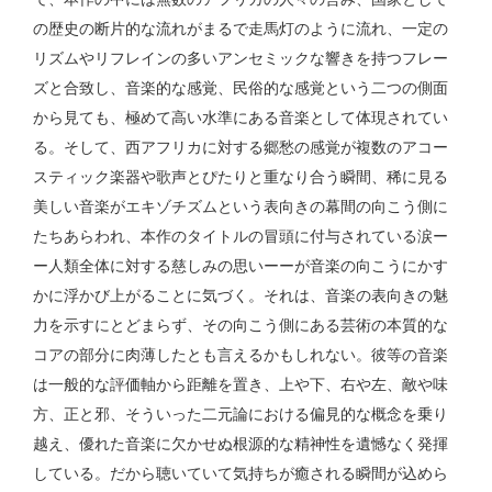
の歴史の断片的な流れがまるで走馬灯のように流れ、一定の
リズムやリフレインの多いアンセミックな響きを持つフレー
ズと合致し、音楽的な感覚、民俗的な感覚という二つの側面
から見ても、極めて高い水準にある音楽として体現されてい
る。そして、西アフリカに対する郷愁の感覚が複数のアコー
スティック楽器や歌声とぴたりと重なり合う瞬間、稀に見る
美しい音楽がエキゾチズムという表向きの幕間の向こう側に
たちあらわれ、本作のタイトルの冒頭に付与されている涙ー
ー人類全体に対する慈しみの思いーーが音楽の向こうにかす
かに浮かび上がることに気づく。それは、音楽の表向きの魅
力を示すにとどまらず、その向こう側にある芸術の本質的な
コアの部分に肉薄したとも言えるかもしれない。彼等の音楽
は一般的な評価軸から距離を置き、上や下、右や左、敵や味
方、正と邪、そういった二元論における偏見的な概念を乗り
越え、優れた音楽に欠かせぬ根源的な精神性を遺憾なく発揮
している。だから聴いていて気持ちが癒される瞬間が込めら