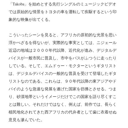
「Takoba」を始めとする先行シングルのミュージックビデオ
では原始的な情景をトヨタの車を運転して疾駆するという印
象的な映像が出てくる。
こういったシーンを見ると、アフリカの原初的な光景を思い
浮かべざるを得ないが、実際的な事実としては、ニジェール
近辺の地域は２０００年代以降、近代化が進み、デジタルデ
バイスが一般市民に普及し、市中をバスがふつうに走ったり
している。そして、エムドゥー・モクターというギタリスト
は、デジタルデバイスの一般的な普及を受けて登場したギタ
リストなのである。これらは、９０年代以降の東アジアやド
バイのような急速な発展を遂げた国家を彷彿とさせる。つま
り、砂漠地帯というイメージだけでこの国家を語り尽くすこ
とは難しい。それだけではなく、例えば、前作では、長らく
植民地化されてきた西アフリカの代弁者として歯に衣着せぬ
意見も滲んでいた。