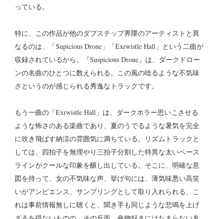
っている。
特に、この作品が他のダブステップ界隈のアーティストと異
なるのは、「Supicious Drone」「Exrwistle Hall」という二曲が
収録されているから。「Suspicious Drone」は、ダークドロー
ンの名曲のひとつに数えられる。この風の唸るような不気味
さというのが感じられる秀逸なトラックです。
もう一曲の「Exrwistle Hall」は、ダークホラー思いこさせる
ような怖さのある楽曲であり、夏のうでるような暑気を完全
に吹き飛ばす納涼の雰囲気に満ちている。リズムトラックと
しては、四拍子を無理やり三拍子分割した特異な太いベース
ラインがクールな印象を醸し出している。
そこに、明確な意
図を持って、女の不気味な声、挙げ句には、薄気味悪い高笑
いがアンビエンス、サンプリングとして取り入れられる、こ
れは事前情報無しに聴くと、聞き手も同じような悲鳴を上げ
ざるを得ないものの、その反面、色物好きにはたまらない名