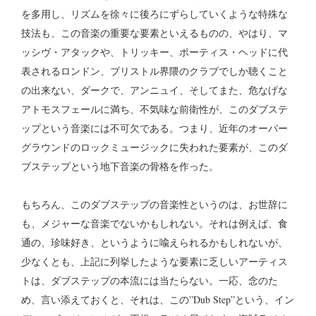
を多用し、リズムを徐々に後ろにずらしていくような特殊な
技法も、この音楽の重要な要素といえるものの、やはり、マ
ッシヴ・アタックや、トリッキー、ポーティス・ヘッドに代
表されるロンドン、ブリストル界隈のクラブでしか聴くこと
の出来ない、ダークで、アンニュイ、そしてまた、危なげな
アトモスフェールに満ち、不気味な前衛性が、このダブステ
ップという音楽には不可欠である。つまり、近年のオーバー
グラウンドのロックミュージックに失われた要素が、このダ
ブステップという地下音楽の骨格を作った。
もちろん、このダブステップの音楽性というのは、お世辞に
も、メジャーな音楽でないかもしれない。それは例えば、食
通の、珍味好き、というように喩えられるかもしれないが、
少なくとも、上記に列挙したような要素に乏しいアーティス
トは、ダブステップの本流には当たらない。一応、念のた
め、言い添えておくと、それは、この”Dub Step”という、イン