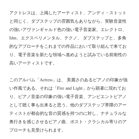
アクトレスは、上掲したアーティスト、アンディ・ストット
と同じく、ダブステップの雰囲気もありながら、実験音楽性
の強いアヴァンギャルド色の強い電子音楽家。エレクトロ、
Idm、エクスペリメンタル、テクノ、 ダブステップと、多角
的なアプローチをこれまでの作品において取り組んで来てお
り、電子音楽を新たな領域へ進めようと試みている前衛性の
高いアーティストです。
このアルバム「Actress」は、 美麗さのあるピアノの印象が強
い作風である。それは「Fire and Light」から顕著に現れてお
り、ピアノ音楽の印象の強い電子音楽、アンビエントピアノ
として聴く事も出来ると思う。他のダブステップ界隈のアー
ティストが都会的な音の質感を持つのに対し、ナチュラルな
奥行きを感じさせるピアノ曲、ポスト・クラシカル寄りのア
プローチも見受けられます。