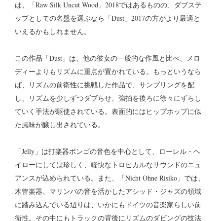
は、「Raw Silk Uncut Wood」2018ではあるものの、ダブステ
ップとしての名盤を選ぶなら「Dust」2017の方がより最適と
いえるかもしれません。
この作品「Dust」は、他の彼女の一般的な作風と比べ、メロ
ディーよりもリズムに重点が置かれている。もっというなら
ば、リズムの前衛性に挑戦した作品で、サンプリングを配
し、リズムを少しずつダブらせ、強拍を後ろに徐々にずらし
ていく手法が駆使されている。表面的にはヒップホップに似
た風味が醸し出されている。
「Jelly」は打楽器ポンゴの音色を中心として、ローレル・ヘ
イローにしては珍しく、軽快なトロピカルなサウンドのニュ
アンスが込められている。また、「Nicht Ohne Risiko」では、
木管楽器、マリンバの音を活かしたアシッド・ジャズの領域
に踏み込んでいる辺りは、いかにもドイツの音楽家らしい前
衛性。その中にもトラックの背後にリズムのダビングの技法