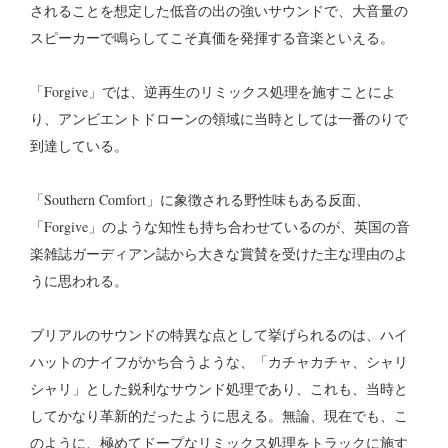
されることを想定した低音の出の強いサウンドで、大音量の
スピーカーで鳴らしてこそ真価を発揮する音楽といえる。
「Forgive」では、逆再生のリミックス処理を施すことによ
り、アンビエントドローンの領域に当時としては一番のりで
到達している。
「Southern Comfort」に象徴される野性味もある反面、
「Forgive」のような知性も持ち合わせているのが、英国の音
楽雑誌ガーディアン誌から大きな賞賛を受けた主な理由のよ
うに思われる。
ブリアルのサウンドの特異な点として挙げられるのは、ハイ
ハットのナイフがかち合うような、「カチャカチャ、シャリ
シャリ」とした鋭利なサウンド処理であり、これも、当時と
してかなり革新的だったように思える。無論、現在でも、こ
のように、極めてドープなリミックス処理をトラックに施す