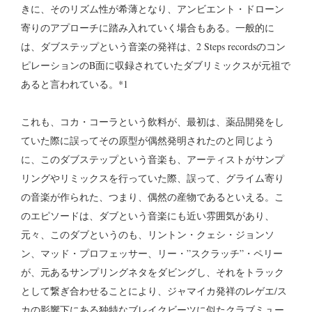
きに、そのリズム性が希薄となり、アンビエント・ドローン
寄りのアプローチに踏み入れていく場合もある。一般的に
は、ダブステップという音楽の発祥は、2 Steps recordsのコン
ピレーションのB面に収録されていたダブリミックスが元祖で
あると言われている。*1
これも、コカ・コーラという飲料が、最初は、薬品開発をし
ていた際に誤ってその原型が偶然発明されたのと同じよう
に、このダブステップという音楽も、アーティストがサンプ
リングやリミックスを行っていた際、誤って、グライム寄り
の音楽が作られた、つまり、偶然の産物であるといえる。こ
のエピソードは、ダブという音楽にも近い雰囲気があり、
元々、このダブというのも、リントン・クェシ・ジョンソ
ン、マッド・プロフェッサー、リー・”スクラッチ”・ペリー
が、元あるサンプリングネタをダビングし、それをトラック
として繋ぎ合わせることにより、ジャマイカ発祥のレゲエ/ス
カの影響下にある独特なブレイクビーツに似たクラブミュー