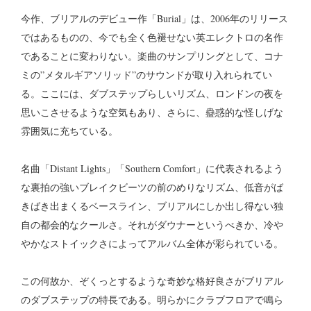
今作、ブリアルのデビュー作「Burial」は、2006年のリリース
ではあるものの、今でも全く色褪せない英エレクトロの名作
であることに変わりない。楽曲のサンプリングとして、コナ
ミの”メタルギアソリッド”のサウンドが取り入れられてい
る。ここには、ダブステップらしいリズム、ロンドンの夜を
思いこさせるような空気もあり、さらに、蠱惑的な怪しげな
雰囲気に充ちている。
名曲「Distant Lights」「Southern Comfort」に代表されるよう
な裏拍の強いブレイクビーツの前のめりなリズム、低音がば
きばき出まくるベースライン、ブリアルにしか出し得ない独
自の都会的なクールさ。それがダウナーというべきか、冷や
やかなストイックさによってアルバム全体が彩られている。
この何故か、ぞくっとするような奇妙な格好良さがブリアル
のダブステップの特長である。明らかにクラブフロアで鳴ら