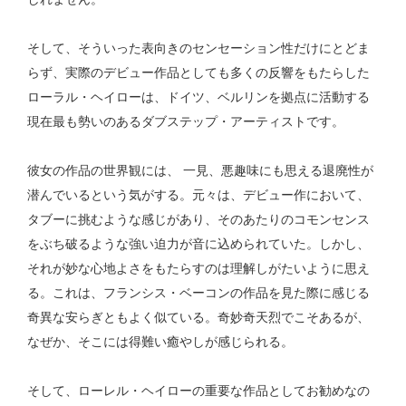
そして、そういった表向きのセンセーション性だけにとどま
らず、実際のデビュー作品としても多くの反響をもたらした
ローラル・ヘイローは、ドイツ、ベルリンを拠点に活動する
現在最も勢いのあるダブステップ・アーティストです。
彼女の作品の世界観には、 一見、悪趣味にも思える退廃性が
潜んでいるという気がする。元々は、デビュー作において、
タブーに挑むような感じがあり、そのあたりのコモンセンス
をぶち破るような強い迫力が音に込められていた。しかし、
それが妙な心地よさをもたらすのは理解しがたいように思え
る。これは、フランシス・ベーコンの作品を見た際に感じる
奇異な安らぎともよく似ている。奇妙奇天烈でこそあるが、
なぜか、そこには得難い癒やしが感じられる。
そして、ローレル・ヘイローの重要な作品としてお勧めなの