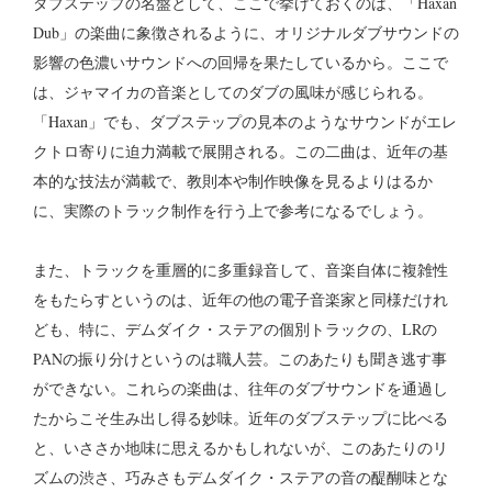
ダブステップの名盤として、ここで挙げておくのは、「Haxan
Dub」の楽曲に象徴されるように、オリジナルダブサウンドの
影響の色濃いサウンドへの回帰を果たしているから。ここで
は、ジャマイカの音楽としてのダブの風味が感じられる。
「Haxan」でも、ダブステップの見本のようなサウンドがエレ
クトロ寄りに迫力満載で展開される。この二曲は、近年の基
本的な技法が満載で、教則本や制作映像を見るよりはるか
に、実際のトラック制作を行う上で参考になるでしょう。
また、トラックを重層的に多重録音して、音楽自体に複雑性
をもたらすというのは、近年の他の電子音楽家と同様だけれ
ども、特に、デムダイク・ステアの個別トラックの、LRの
PANの振り分けというのは職人芸。
このあたりも聞き逃す事
ができない。これらの楽曲は、往年のダブサウンドを通過し
たからこそ生み出し得る妙味。近年のダブステップに比べる
と、いささか地味に思えるかもしれないが、このあたりのリ
ズムの渋さ、巧みさもデムダイク・ステアの音の醍醐味とな