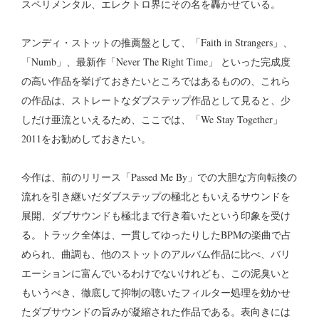
スペリメンタル、エレクトロ界にその名を轟かせている。
アンディ・ストットの推薦盤として、「Faith in Strangers」、
「Numb」、最新作「Never The Right Time」 といった完成度
の高い作品を挙げておきたいところではあるものの、これら
の作品は、ストレートなダブステップ作品として見ると、少
しだけ亜流といえるため、ここでは、「We Stay Together」
2011をお勧めしておきたい。
今作は、前のリリース「Passed Me By」での大胆な方向転換の
流れを引き継いだダブステップの極北ともいえるサウンドを
展開、ダブサウンドも極北まで行き着いたという印象を受け
る。トラック全体は、一貫してゆったりしたBPMの楽曲で占
められ、曲調も、他のストットのアルバム作品に比べ、バリ
エーションに富んでいるわけでないけれども、この泥臭いと
もいうべき、徹底して抑制の聴いたフィルター処理を効かせ
たダブサウンドの旨みが凝縮された作品である。表向きには