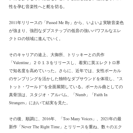
性を孕む音楽性へと舵を切る。
2011年リリースの「Passed Me By」から、いよいよ実験音楽色
が強まり、強烈なダブステップの低音の強いパワフルなエレ
クトロの領域に進んでいく。
そのキャリアの途上、大御所、トリッキーとの共作
「Valentine」２０１３をリリースし、着実に英エレクトロ界
で知名度を高めていった。さらに、近年では、女性ボーカル
のサンプリングを活かした独特なダブサウンドを体現し、"ス
トット・ワールド”を全面展開している。ボーカル曲としての
真骨頂は、スタジオ・アルバム、「Numb」「Faith In
Strangers」において結実を見た。
その後、順調に、2016年、「Too Many Voices」、2021年の最
新作「Never The Right Time」とリリースを重ね、数々のエク