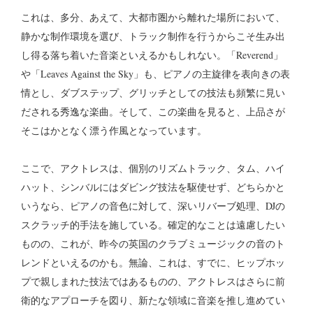
これは、多分、あえて、大都市圏から離れた場所において、
静かな制作環境を選び、トラック制作を行うからこそ生み出
し得る落ち着いた音楽といえるかもしれない。「Reverend」
や「Leaves Against the Sky」も、ピアノの主旋律を表向きの表
情とし、ダブステップ、グリッチとしての技法も頻繁に見い
だされる秀逸な楽曲。そして、この楽曲を見ると、上品さが
そこはかとなく漂う作風となっています。
ここで、アクトレスは、個別のリズムトラック、タム、ハイ
ハット、シンバルにはダビング技法を駆使せず、どちらかと
いうなら、ピアノの音色に対して、深いリバーブ処理、DJの
スクラッチ的手法を施している。確定的なことは遠慮したい
ものの、これが、昨今の英国のクラブミュージックの音のト
レンドといえるのかも。無論、これは、すでに、ヒップホッ
プで親しまれた技法ではあるものの、アクトレスはさらに前
衛的なアプローチを図り、新たな領域に音楽を推し進めてい