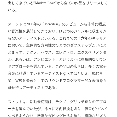
出してきている”Modern Love”から全ての作品をリリースして
いる。
ストットは2006年の「Merciless」のデビューから非常に幅広
い音楽性を展開してきており、ひとつのジャンルに収まりき
らないアーティストといえる。これまでの十六年のキャリア
において、主体的な方向性のひとつのダブステップだけにと
どまらず、テクノ、ハウス、エレクトロ、エクスペリメンタ
ル、あるいは、アンビエント、というように多角的なサウン
ドアプローチを選んでいる。この間口の広さは、多くの電子
音楽に精通しているアーティストならではといえ、現代音
楽、実験音楽家としてのサウンドプログラマー的な表情をも
併せ持つアーティストである。
ストットは、活動最初期は、テクノ、グリッチ寄りのアプロ
ーチを選んでいたが、徐々に方向転換を図り、低音がバシバ
シ出るようなり、緻密なダビング技法を施し、複雑なリズム