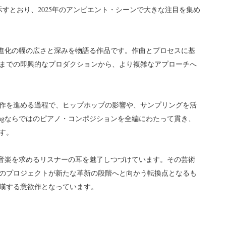
すとおり、2025年のアンビエント・シーンで大きな注目を集め
、彼の芸術的進化の幅の広さと深みを物語る作品です。作曲とプロセスに基
までの即興的なプロダクションから、より複雑なアプローチへ
バム制作を進める過程で、ヒップホップの影響や、サンプリングを活
Springならではのピアノ・コンポジションを全編にわたって貫き、
す。
かで美しい音楽を求めるリスナーの耳を魅了しつづけています。その芸術
のプロジェクトが新たな革新の段階へと向かう転換点となるも
嘆する意欲作となっています。