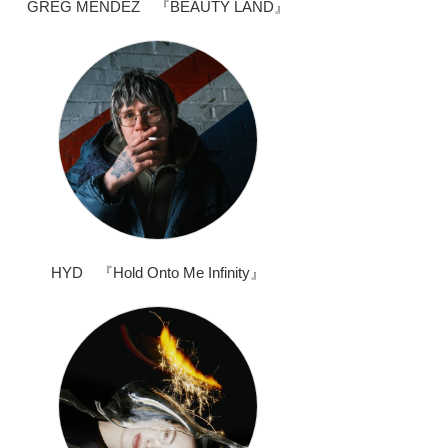
GREG MENDEZ 『BEAUTY LAND』
HYD 『Hold Onto Me Infinity』