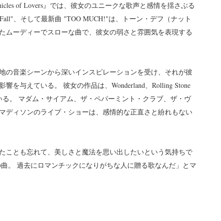
icles of Lovers』では、彼女のユニークな歌声と感情を揺さぶる
We Fall"、そして最新曲 "TOO MUCH!"は、トーン・デフ（ナット
たムーディーでスローな曲で、彼女の弱さと雰囲気を表現する
地の音楽シーンから深いインスピレーションを受け、それが彼
ている。 彼女の作品は、Wonderland、Rolling Stone
hで紹介されている。 マダム・サイアム、ザ・ペパーミント・クラブ、ザ・ヴ
マディソンのライブ・ショーは、感情的な正直さと紛れもない
たことも忘れて、美しさと魔法を思い出したいという気持ちで
の曲。 過去にロマンチックになりがちな人に贈る歌なんだ」とマ