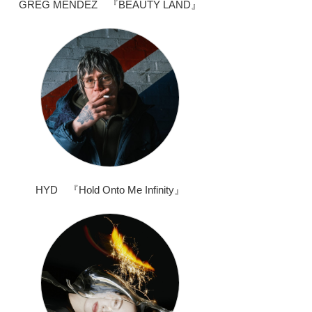
GREG MENDEZ 『BEAUTY LAND』
HYD 『Hold Onto Me Infinity』