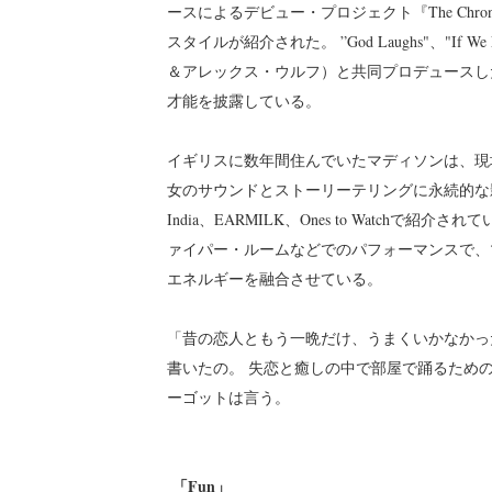
ースによるデビュー・プロジェクト『The Chron
スタイルが紹介された。 ”God Laughs"、"If 
＆アレックス・ウルフ）と共同プロデュースし
才能を披露している。
イギリスに数年間住んでいたマディソンは、現
女のサウンドとストーリーテリングに永続的な影響を与え
India、EARMILK、Ones to Watc
ァイパー・ルームなどでのパフォーマンスで、
エネルギーを融合させている。
「昔の恋人ともう一晩だけ、うまくいかなかっ
書いたの。 失恋と癒しの中で部屋で踊るため
ーゴットは言う。
「Fun」