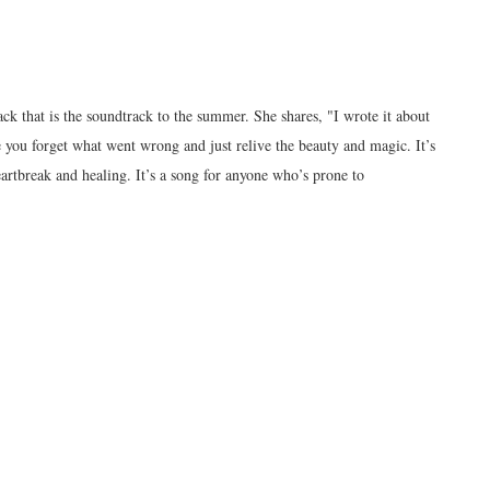
ck that is the soundtrack to the summer. She shares, "I wrote it about
 you forget what went wrong and just relive the beauty and magic. It’s
artbreak and healing. It’s a song for anyone who’s prone to