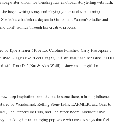
r-songwriter known for blending raw emotional storytelling with lush,
 she began writing songs and playing guitar at eleven, turning
s. She holds a bachelor's degree in Gender and Women's Studies and
 and uplift women through her creative process.
ed by Kyle Shearer (Tove Lo, Caroline Polachek, Carly Rae Jepsen),
 style. Singles like “God Laughs,” “If We Fall,” and her latest, “TOO
 with Tone Def (Nat & Alex Wolff)—showcase her gift for
rew deep inspiration from the music scene there, a lasting influence
featured by Wonderland, Rolling Stone India, EARMILK, and Ones to
iam, The Peppermint Club, and The Viper Room, Madison’s live
rgy—making her an emerging pop voice who creates songs that feel