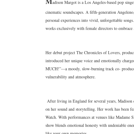
M
adison Margot is a Los Angeles-based pop singe
cinematic soundscapes. A fifth-generation Angeleno,
personal experiences into vivid, unforgettable song
works exclusively with female directors to embrace
Her debut project The Chronicles of Lovers, produc
introduced her unique voice and emotionally charged
MUCH!”—a moody, slow-burning track co- produced
vulnerability and atmosphere.
After living in England for several years, Madison d
on her sound and storytelling. Her work has been 
Watch. With performances at venues like Madame S
show blends emotional honesty with undeniable ene
like your own memories.