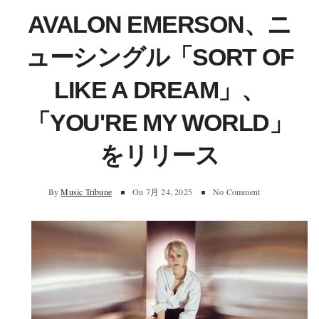
AVALON EMERSON、ニ
ューシングル「SORT OF
LIKE A DREAM」、
「YOU'RE MY WORLD」
をリリース
By
Music Tribune
On
7月 24, 2025
No Comment