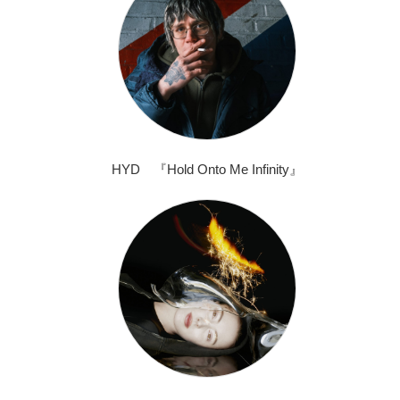
HYD 『Hold Onto Me Infinity』