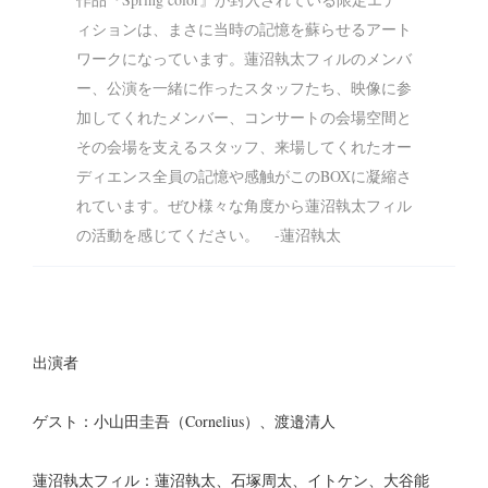
ィションは、まさに当時の記憶を蘇らせるアート
ワークになっています。蓮沼執太フィルのメンバ
ー、公演を一緒に作ったスタッフたち、映像に参
加してくれたメンバー、コンサートの会場空間と
その会場を支えるスタッフ、来場してくれたオー
ディエンス全員の記憶や感触がこのBOXに凝縮さ
れています。ぜひ様々な角度から蓮沼執太フィル
の活動を感じてください。 -蓮沼執太
出演者
ゲスト：小山田圭吾（Cornelius）、渡邉清人
蓮沼執太フィル：蓮沼執太、石塚周太、イトケン、大谷能