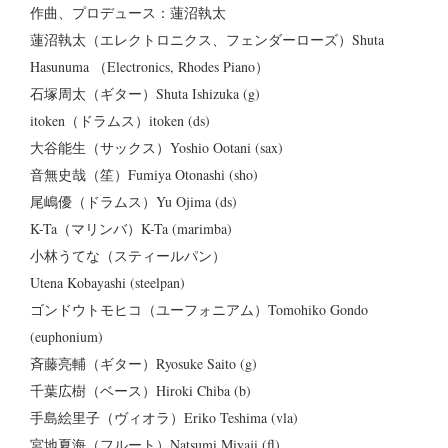
作曲、プロデュース：蓮沼執太
蓮沼執太（エレクトロニクス、フェンダーローズ）Shuta
Hasunuma （Electronics, Rhodes Piano）
石塚周太（ギター）Shuta Ishizuka (g)
itoken（ドラムス）itoken (ds)
大谷能生（サックス）Yoshio Ootani (sax)
音無史哉（笙）Fumiya Otonashi (sho)
尾嶋優（ドラムス）Yu Ojima (ds)
K-Ta（マリンバ）K-Ta (marimba)
小林うてな（スティールパン）
Utena Kobayashi (steelpan)
ゴンドウトモヒコ（ユーフォニアム）Tomohiko Gondo
(euphonium)
斉藤亮輔（ギター）Ryosuke Saito (g)
千葉広樹（ベース）Hiroki Chiba (b)
手島絵里子（ヴィオラ）Eriko Teshima (vla)
宮地夏海（フルート）Natsumi Miyaji (fl)