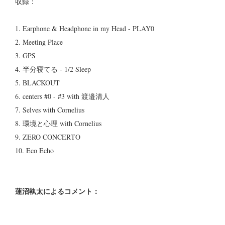
収録：
1. Earphone & Headphone in my Head - PLAY0
2. Meeting Place
3. GPS
4. 半分寝てる - 1/2 Sleep
5. BLACKOUT
6. centers #0 - #3 with 渡邉清人
7. Selves with Cornelius
8. 環境と心理 with Cornelius
9. ZERO CONCERTO
10. Eco Echo
蓮沼執太によるコメント：