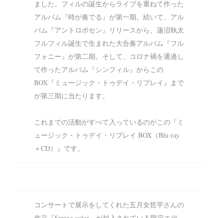
ました。フィルの誕生からライブを重ねて作った
アルバム『時が奏でる』が第一期。続いて、アル
バム『アントロポセン』リリースから、蓮沼執太
フルフィル誕生で生まれた大合奏アルバム『フル
フォニー』が第二期。そして、コロナ禍を通過し
て作ったアルバム『シンフィル』からこの
BOX『ミュージック・トゥデイ・リプレイ』まで
が第三期に当たります。
これまでの活動がすべて入っているのがこの『ミ
ュージック・トゥデイ・リプレイ BOX（Blu-ray
＋CD）』です。
コンサートで展示をしてくれた五月女哲平さんの
作品『Spring color』が封入されている限定エデ