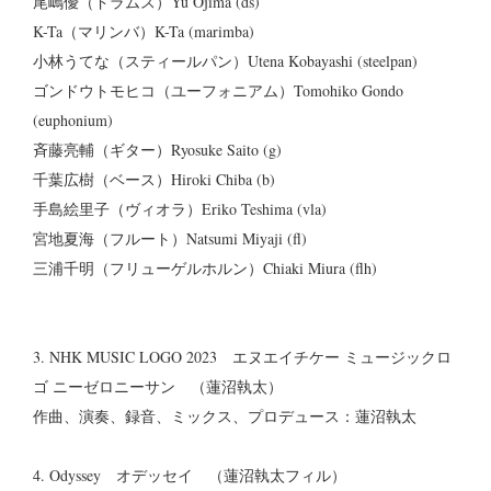
尾嶋優（ドラムス）Yu Ojima (ds)
K-Ta（マリンバ）K-Ta (marimba)
小林うてな（スティールパン）Utena Kobayashi (steelpan)
ゴンドウトモヒコ（ユーフォニアム）Tomohiko Gondo
(euphonium)
斉藤亮輔（ギター）Ryosuke Saito (g)
千葉広樹（ベース）Hiroki Chiba (b)
手島絵里子（ヴィオラ）Eriko Teshima (vla)
宮地夏海（フルート）Natsumi Miyaji (fl)
三浦千明（フリューゲルホルン）Chiaki Miura (flh)
3. NHK MUSIC LOGO 2023 エヌエイチケー ミュージックロ
ゴ ニーゼロニーサン （蓮沼執太）
作曲、演奏、録音、ミックス、プロデュース：蓮沼執太
4. Odyssey オデッセイ （蓮沼執太フィル）