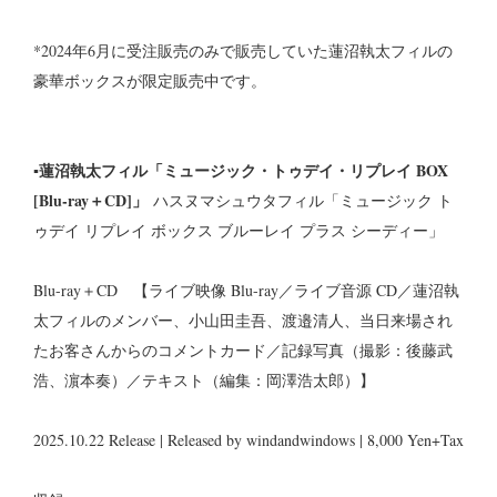
*2024年6月に受注販売のみで販売していた蓮沼執太フィルの
豪華ボックスが限定販売中です。
▪蓮沼執太フィル「ミュージック・トゥデイ・リプレイ BOX
[Blu-ray＋CD]」
ハスヌマシュウタフィル「ミュージック ト
ゥデイ リプレイ ボックス ブルーレイ プラス シーディー」
Blu-ray＋CD 【ライブ映像 Blu-ray／ライブ音源 CD／蓮沼執
太フィルのメンバー、小山田圭吾、渡邉清人、当日来場され
たお客さんからのコメントカード／記録写真（撮影：後藤武
浩、濵本奏）／テキスト（編集：岡澤浩太郎）】
2025.10.22 Release | Released by windandwindows | 8,000 Yen+Tax