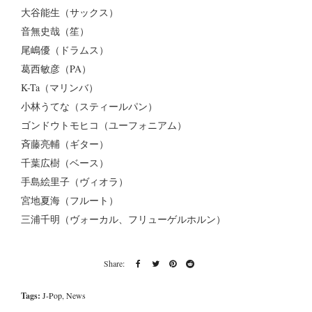
大谷能生（サックス）
音無史哉（笙）
尾嶋優（ドラムス）
葛西敏彦（PA）
K-Ta（マリンバ）
小林うてな（スティールパン）
ゴンドウトモヒコ（ユーフォニアム）
斉藤亮輔（ギター）
千葉広樹（ベース）
手島絵里子（ヴィオラ）
宮地夏海（フルート）
三浦千明（ヴォーカル、フリューゲルホルン）
Tags:
J-Pop
,
News