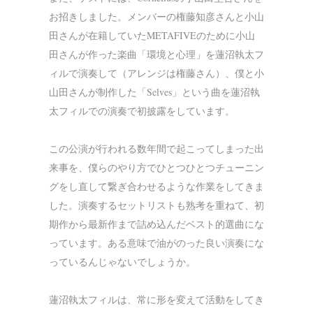
お招きしました。メンバーの権藤知彦さんと小山
田さんが在籍していたMETAFIVEのために小山
田さんが作った楽曲「環境と心理」を蓮沼執太フ
ィルで演奏して（アレンジは権藤さん）、僕と小
山田さんが制作した「Selves」という曲を蓮沼執
太フィルでの演奏で初披露をしています。
この公演が行われる数年間で起こってしまった出
来事を、僕らのやり方でひとつひとつチューニン
グをし直して繋ぎ合わせるような作業をしてきま
した。演奏するセットリストも熟考を重ねて、初
期作から最新作まで詰め込んだベスト的選曲にな
っています。ある意味で油がのった良い演奏にな
っているんじゃないでしょうか。
蓮沼執太フィルは、常に形を変えて活動をしてき