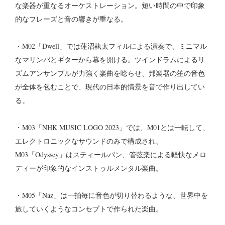
な楽器が重なるオーケストレーション。短い時間の中で印象
的なフレーズと音の響きが重なる。
・M02「Dwell」では蓮沼執太フィルによる演奏で、ミニマル
なマリンバとギターから幕を開ける。ツインドラムによるリ
ズムアンサンブルが力強く楽曲を唸らせ、邦楽器の笙の音色
が全体を包むことで、現代の日本的情景を音で作り出してい
る。
・M03「NHK MUSIC LOGO 2023」では、M01とは一転して、
エレクトロニックなサウンドのみで構成され、
M03「Odyssey」はスティールパン、管弦楽による軽快なメロ
ディーが印象的なインストゥルメンタル楽曲。
・M05「Naz」は一拍毎に音色が切り替わるような、世界中を
旅していくようなコンセプトで作られた楽曲。