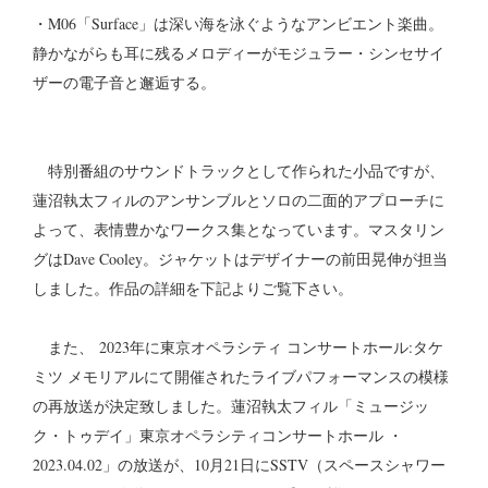
・M06「Surface」は深い海を泳ぐようなアンビエント楽曲。
静かながらも耳に残るメロディーがモジュラー・シンセサイ
ザーの電子音と邂逅する。
特別番組のサウンドトラックとして作られた小品ですが、
蓮沼執太フィルのアンサンブルとソロの二面的アプローチに
よって、表情豊かなワークス集となっています。マスタリン
グはDave Cooley。ジャケットはデザイナーの前田晃伸が担当
しました。作品の詳細を下記よりご覧下さい。
また、 2023年に東京オペラシティ コンサートホール:タケ
ミツ メモリアルにて開催されたライブパフォーマンスの模様
の再放送が決定致しました。蓮沼執太フィル「ミュージッ
ク・トゥデイ」東京オペラシティコンサートホール ・
2023.04.02」の放送が、10月21日にSSTV（スペースシャワー