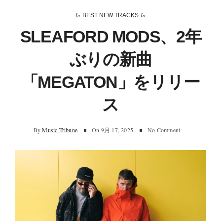
In
In
BEST NEW TRACKS
SLEAFORD MODS、2年
ぶりの新曲
「MEGATON」をリリー
ス
By
Music Tribune
On
9月 17, 2025
No Comment