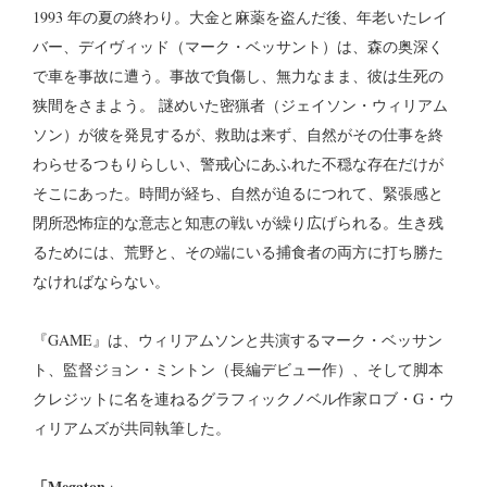
1993 年の夏の終わり。大金と麻薬を盗んだ後、年老いたレイ
バー、デイヴィッド（マーク・ベッサント）は、森の奥深く
で車を事故に遭う。事故で負傷し、無力なまま、彼は生死の
狭間をさまよう。 謎めいた密猟者（ジェイソン・ウィリアム
ソン）が彼を発見するが、救助は来ず、自然がその仕事を終
わらせるつもりらしい、警戒心にあふれた不穏な存在だけが
そこにあった。時間が経ち、自然が迫るにつれて、緊張感と
閉所恐怖症的な意志と知恵の戦いが繰り広げられる。生き残
るためには、荒野と、その端にいる捕食者の両方に打ち勝た
なければならない。
『GAME』は、ウィリアムソンと共演するマーク・ベッサン
ト、監督ジョン・ミントン（長編デビュー作）、そして脚本
クレジットに名を連ねるグラフィックノベル作家ロブ・G・ウ
ィリアムズが共同執筆した。
「Megaton」