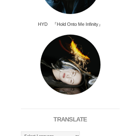
HYD 『Hold Onto Me Infinity』
TRANSLATE