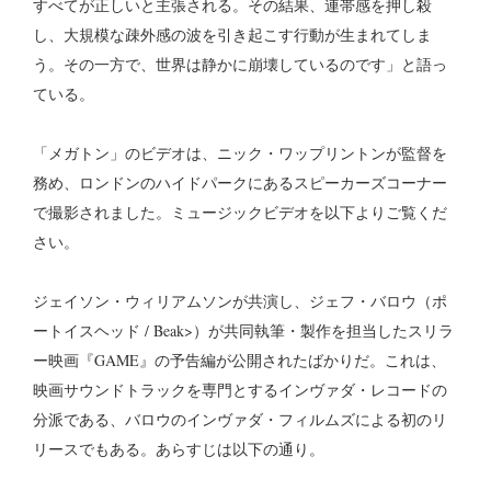
すべてが正しいと主張される。その結果、連帯感を押し殺
し、大規模な疎外感の波を引き起こす行動が生まれてしま
う。その一方で、世界は静かに崩壊しているのです」と語っ
ている。
「メガトン」のビデオは、ニック・ワップリントンが監督を
務め、ロンドンのハイドパークにあるスピーカーズコーナー
で撮影されました。ミュージックビデオを以下よりご覧くだ
さい。
ジェイソン・ウィリアムソンが共演し、ジェフ・バロウ（ポ
ートイスヘッド / Beak>）が共同執筆・製作を担当したスリラ
ー映画『GAME』の予告編が公開されたばかりだ。これは、
映画サウンドトラックを専門とするインヴァダ・レコードの
分派である、バロウのインヴァダ・フィルムズによる初のリ
リースでもある。あらすじは以下の通り。