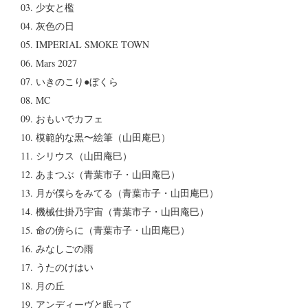
03. 少女と檻
04. 灰色の日
05. IMPERIAL SMOKE TOWN
06. Mars 2027
07. いきのこり●ぼくら
08. MC
09. おもいでカフェ
10. 模範的な黒〜絵筆（山田庵巳）
11. シリウス（山田庵巳）
12. あまつぶ（青葉市子・山田庵巳）
13. 月が僕らをみてる（青葉市子・山田庵巳）
14. 機械仕掛乃宇宙（青葉市子・山田庵巳）
15. 命の傍らに（青葉市子・山田庵巳）
16. みなしごの雨
17. うたのけはい
18. 月の丘
19. アンディーヴと眠って