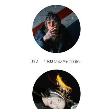
HYD 『Hold Onto Me Infinity』