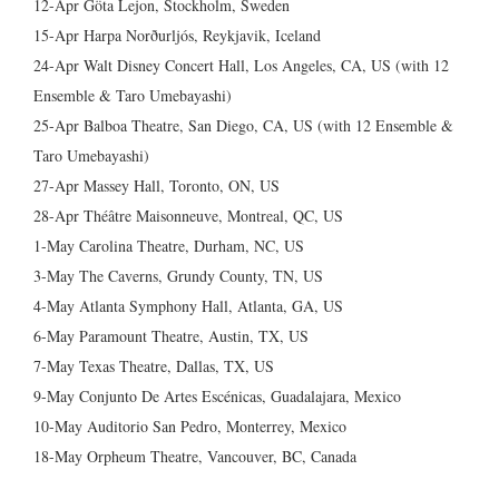
12-Apr Göta Lejon, Stockholm, Sweden
15-Apr Harpa Norðurljós, Reykjavik, Iceland
24-Apr Walt Disney Concert Hall, Los Angeles, CA, US (with 12
Ensemble & Taro Umebayashi)
25-Apr Balboa Theatre, San Diego, CA, US (with 12 Ensemble &
Taro Umebayashi)
27-Apr Massey Hall, Toronto, ON, US
28-Apr Théâtre Maisonneuve, Montreal, QC, US
1-May Carolina Theatre, Durham, NC, US
3-May The Caverns, Grundy County, TN, US
4-May Atlanta Symphony Hall, Atlanta, GA, US
6-May Paramount Theatre, Austin, TX, US
7-May Texas Theatre, Dallas, TX, US
9-May Conjunto De Artes Escénicas, Guadalajara, Mexico
10-May Auditorio San Pedro, Monterrey, Mexico
18-May Orpheum Theatre, Vancouver, BC, Canada