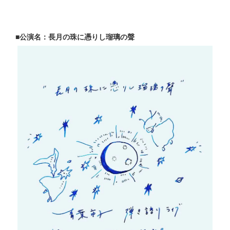
■公演名：長月の珠に憑りし瑠璃の聲