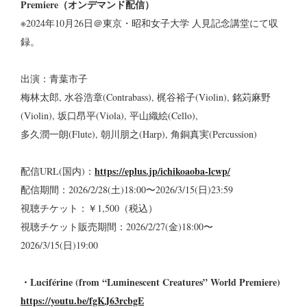
Premiere（オンデマンド配信）
※2024年10月26日＠東京・昭和女子大学 人見記念講堂にて収
録。
出演：青葉市子
梅林太郎, 水谷浩章(Contrabass), 梶谷裕子(Violin), 銘苅麻野
(Violin), 坂口昂平(Viola), 平山織絵(Cello),
多久潤一朗(Flute), 朝川朋之(Harp), 角銅真実(Percussion)
https://eplus.jp/ichikoaoba-lcwp/
配信URL(国内)：
配信期間：2026/2/28(土)18:00〜2026/3/15(日)23:59
視聴チケット：￥1,500（税込）
視聴チケット販売期間：2026/2/27(金)18:00〜
2026/3/15(日)19:00
・Luciférine (from “Luminescent Creatures” World Premiere)
https://youtu.be/fgKJ63rcbgE