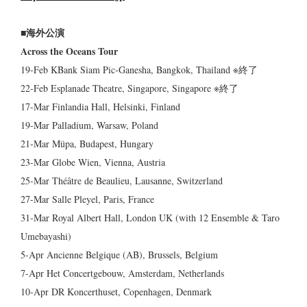
■海外公演
Across the Oceans Tour
19-Feb KBank Siam Pic-Ganesha, Bangkok, Thailand ※終了
22-Feb Esplanade Theatre, Singapore, Singapore ※終了
17-Mar Finlandia Hall, Helsinki, Finland
19-Mar Palladium, Warsaw, Poland
21-Mar Müpa, Budapest, Hungary
23-Mar Globe Wien, Vienna, Austria
25-Mar Théâtre de Beaulieu, Lausanne, Switzerland
27-Mar Salle Pleyel, Paris, France
31-Mar Royal Albert Hall, London UK (with 12 Ensemble & Taro
Umebayashi)
5-Apr Ancienne Belgique (AB), Brussels, Belgium
7-Apr Het Concertgebouw, Amsterdam, Netherlands
10-Apr DR Koncerthuset, Copenhagen, Denmark