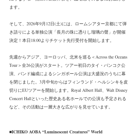
ます。
そして、2026年9月12日(土)には、ロームシアター京都にて弾
き語りによる単独公演「長月の珠に憑りし瑠璃の聲」が開催
決定！本日18:00よりチケット先行受付を開始します。
先週からアジア、ヨーロッパ、北米を巡る＜Across the Oceans
Tour＞全26公演がスタート。ツアー初日のタイ・バンコク公
演、バンド編成によるシンガポール公演は大盛況のうちに幕
を閉じました。3月中旬からはフィンランド・ヘルシンキを皮
切りにEUツアーを開始します。Royal Albert Hall、Walt Disney
Concert Hallといった歴史ある名ホールでの公演も予定される
など、その活動は一層大きな広がりを見せています。
■ICHIKO AOBA “Luminescent Creatures” World