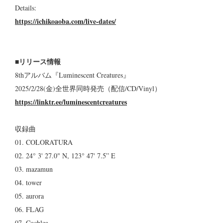
Details:
https://ichikoaoba.com/live-dates/
■リリース情報
8thアルバム『Luminescent Creatures』
2025/2/28(金)全世界同時発売（配信/CD/Vinyl）
https://linktr.ee/luminescentcreatures
収録曲
01. COLORATURA
02. 24° 3' 27.0" N, 123° 47' 7.5” E
03. mazamun
04. tower
05. aurora
06. FLAG
07. Cochlea