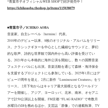
*青葉市子オフィシャルWEB SHOPで好評発売中！
https://ichikoaoba.theshop.jp/items/115038079
■青葉市子／ICHIKO AOBA
音楽家。自主レーベル〈hermine〉代表。
2010年のデビュー以来、8枚のオリジナル・アルバムをリリー
ス。クラシックギターを中心とした繊細なサウンドと、夢幻
的な歌声、詩的な世界観で国内外から高い評価を受けてい
る。2021年から本格的に海外公演を開始し、数々の国際音楽
フェスティバルにも出演。音楽活動を通じて森林・海洋保全
を支援するプロジェクトにも参加している。2025年1月にはデ
ビュー15周年を迎え、2月に新作『Luminescent Creatures』をリ
リース。 2月下旬からはキャリア最大規模となるワールドツ
アーを開催し、アジア、ヨーロッパ、北米、南米、オセアニ
アで計50公演以上を開催。FM京都 “FLAG RADIO” で奇数月
水曜日のDJを務めるほか、文芸誌「群像」での連載執筆、TV