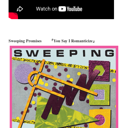
Sweeping Promises 『You Say I Romanticize』