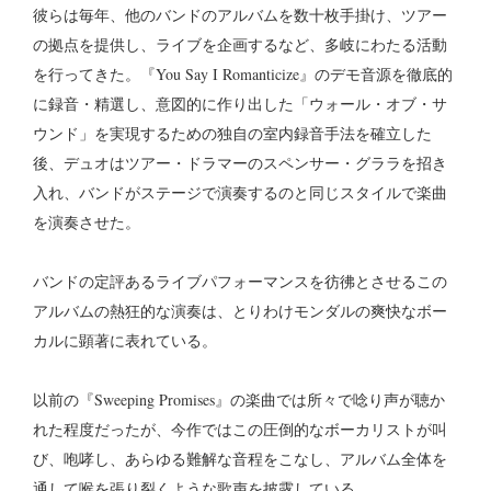
彼らは毎年、他のバンドのアルバムを数十枚手掛け、ツアー
の拠点を提供し、ライブを企画するなど、多岐にわたる活動
を行ってきた。『You Say I Romanticize』のデモ音源を徹底的
に録音・精選し、意図的に作り出した「ウォール・オブ・サ
ウンド」を実現するための独自の室内録音手法を確立した
後、デュオはツアー・ドラマーのスペンサー・グララを招き
入れ、バンドがステージで演奏するのと同じスタイルで楽曲
を演奏させた。
バンドの定評あるライブパフォーマンスを彷彿とさせるこの
アルバムの熱狂的な演奏は、とりわけモンダルの爽快なボー
カルに顕著に表れている。
以前の『Sweeping Promises』の楽曲では所々で唸り声が聴か
れた程度だったが、今作ではこの圧倒的なボーカリストが叫
び、咆哮し、あらゆる難解な音程をこなし、アルバム全体を
通して喉を張り裂くような歌声を披露している。