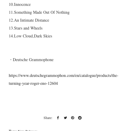
10.Innocence
11.Something Made Out Of Nothing
12.An Intimate Distance
13.Stars and Wheels
14.Low Cloud,Dark Skies
・Deutsche Grammophone
https://www.deutschegrammophon.com/en/catalogue/products/the-
turning-year-roger-eno-12604