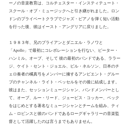
ーノの音楽教育は、コルチェスター・インスティテュート・
スクール・オブ・ミュージックへと引き継がれました。ロン
ドンのプライベートクラブでジャズ・ピアノを弾く短い活動
を行った後、彼はイースト・アングリアに戻りました。
１９８３年、兄のブライアンとダニエル・ラノワと
「Apollo」で最初にコレボレーションを行ない、ピーター・
ハンミル。オーブ、そして 彼の最初のバンドである、ララー
ジ、ケイト・セント・ジョエル、ビル・ネルソン、日本のチ
ェロ奏者の橘真弓をメンバーに擁するアンビエント・グルー
プのチャンネル・ライト・ベッセルをその後に結成します。
彼はまた、セッションミュージシャン、バンドメンバーとし
て、オーブ、ルー・リード、ジェービス・コッカー、ベック
をはじめとする著名なミュージシャンとチームを組み、ティ
ム・ロビンスと彼のバンドであるローグギャラリーの音楽監
督として活躍したのは言うまでもありません。