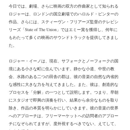
今日では、劇場、さらに映画の双方の作曲家として知られる
ロジャーは、ロンドンの国立劇場でのハロルド・ピンターの
作品、さらには、スティーヴン・フリアーズ監督のテレビシ
リーズ「State of The Union」ではエミー賞を獲得し、何年に
もわたって多くの映画のサウンドトラックを提供してきまし
た。
ロジャー・イーノは、現在、サフォークとノーフォークの国
境にある小さな町に住んでいます。静かな小道、中世の教
会、水路のある二つの田舎の郡は、彼の音楽の自然な内省的
な感性に大きな力を与えてきました。また、彼は、創造的な
プロセスを「分解」の一つとして説明します。つまり、早朝
にスタジオで即興の演奏を行い、結果から余分なものを取り
除き、作品の本質を明らかにしていきます。彼の音楽の世界
へのアプローチは、フリーマーケットへの訪問者のアプロー
チになぞられてますが、度外視するべきでない、えてして、