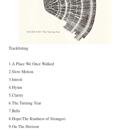
Tracklisting
1.A Place We Once Walked
2.Slow Motion
3.Introit
4.Hymn
5.Clarity
6.The Turning Year
7.Bells
8.Hope(The Kindness of Stranges)
9.On The Horizon