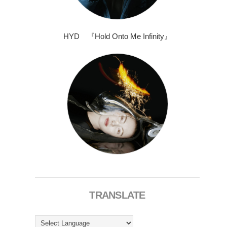
HYD 『Hold Onto Me Infinity』
TRANSLATE