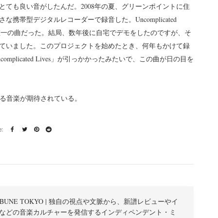
ても良い音がしたんだ。2008年の夏、グリーンポイントに住
帯型デジタルレコーダーで録音した。Uncomplicated
た唯一の曲だった。結局、数年後に自宅でデモをしたのですが、そ
っていました。このプロジェクトを始めたとき、何年もかけて録
plicated Lives」が引っかかったみたいで、この曲が日の目を
に更なる音楽が期待されている。
TRIBUNE TOKYO | 独自の視点や文脈から、新譜レビューやイ
などの音楽カルチャーを発信するインディペンデント・ミ