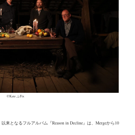
©︎Kate ふFix
Heroes』以来となるフルアルバム『Reason in Decline』は、Mergeから10