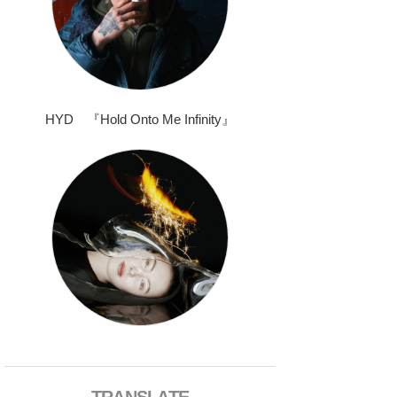
HYD 『Hold Onto Me Infinity』
TRANSLATE