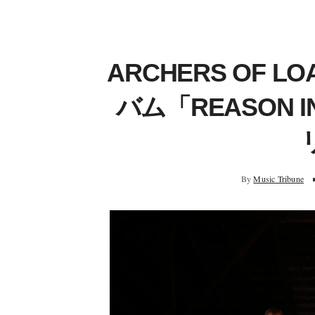
ARCHERS OF 
バム「REASON I
By
Music Tribune