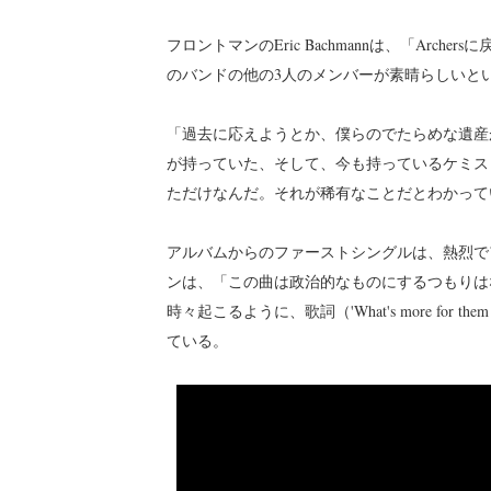
フロントマンのEric Bachmannは、「Ar
のバンドの他の3人のメンバーが素晴らしいと
「過去に応えようとか、僕らのでたらめな遺産
が持っていた、そして、今も持っているケミス
ただけなんだ。それが稀有なことだとわかって
アルバムからのファーストシングルは、熱烈でアンセム的
ンは、「この曲は政治的なものにするつもりは
時々起こるように、歌詞（'What's more for th
ている。