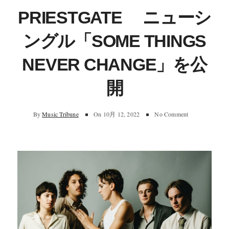
PRIESTGATE ニューシ
ングル「SOME THINGS
NEVER CHANGE」を公
開
By
Music Tribune
On
10月 12, 2022
No Comment