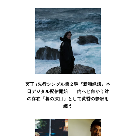
冥丁 /先行シングル第２弾『新和蝋燭』本
日デジタル配信開始 内へと向かう対
の存在「暮の演目」として黄昏の静寂を
纏う