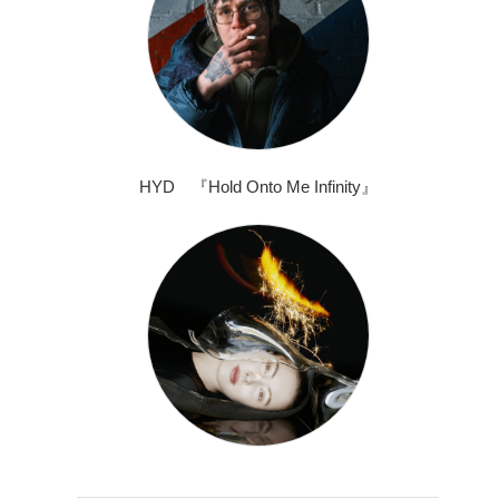
HYD 『Hold Onto Me Infinity』