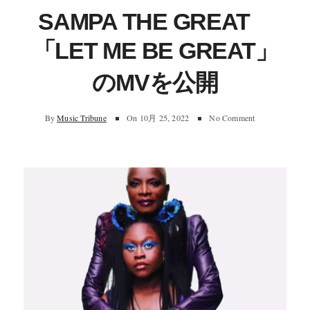
SAMPA THE GREAT
「LET ME BE GREAT」
のMVを公開
By
Music Tribune
On
10月 25, 2022
No Comment