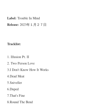
Label:
Trouble In Mind
Release:
2023年１月２７日
Tracklist:
1.
Illusion Pt. II
2.
Two Person Love
3.
I Don't Know How It Works
4.
Dead Meat
5.Sniveller
6.
Duped
7.
That's Fine
8.
Round The Bend