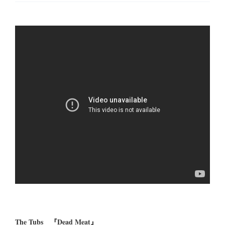
The Tubs 『Dead Meat』