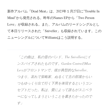
新作アルバム『Dead Meat』は、2023年１月27日に”Trouble In
Mind”から発売される。昨年のNames EPから「Two Person
Love」が収録される。また、アルバムのリードシングルとし
て本日リリースされた「Sniveller」も収録されています。この
ニューシングルについてWilliamsはこう説明する。
「この曲は、私の昔のバンド、The Snivellersにイ
ンスパイアされたものです。Garden CentreのMax
Levyがフロントマンで、彼が典型的なSniveller、
つまり、哀れで策略家、ぬるくて主の部屋からい
つもゆっくり出て行く下男を体現するというコン
セプトだった。私は、愛によって誰もがスニベラ
ーになってしまうということを書きたかったので
す」