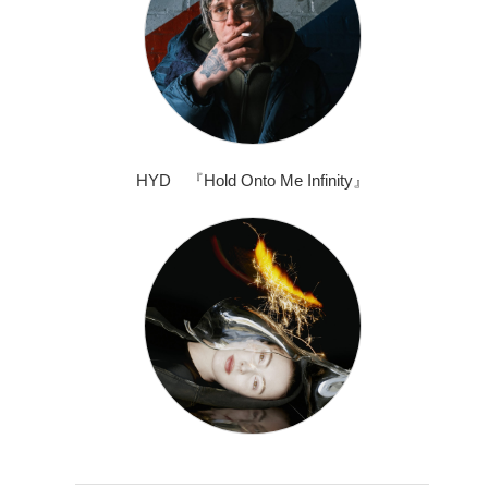
HYD 『Hold Onto Me Infinity』