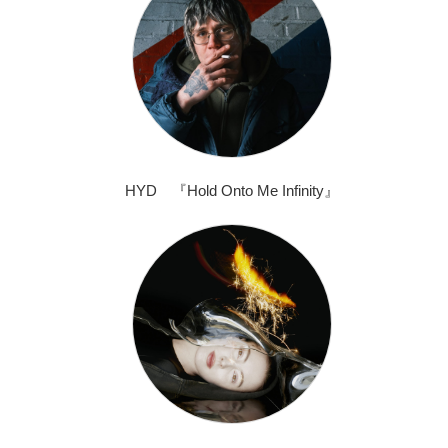
HYD 『Hold Onto Me Infinity』