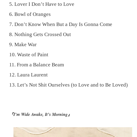
5. Lover I Don’t Have to Love
6. Bowl of Oranges
7. Don’t Know When But a Day Is Gonna Come
8. Nothing Gets Crossed Out
9. Make War
10. Waste of Paint
11. From a Balance Beam
12. Laura Laurent
13. Let’s Not Shit Ourselves (to Love and to Be Loved)
『​​I’m Wide Awake, It’s Morning』