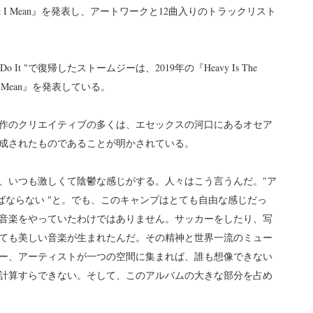
at I Mean』を発表し、アートワークと12曲入りのトラックリスト
o It "で復帰したストームジーは、2019年の『Heavy Is The
 I Mean』を発表している。
作のクリエイティブの多くは、エセックスの河口にあるオセア
成されたものであることが明かされている。
、いつも激しくて陰鬱な感じがする。人々はこう言うんだ。"ア
ばならない "と。でも、このキャンプはとても自由な感じだっ
音楽をやっていたわけではありません。サッカーをしたり、写
ても美しい音楽が生まれたんだ。その精神と世界一流のミュー
ー、アーティストが一つの空間に集まれば、誰も想像できない
計算すらできない。そして、このアルバムの大きな部分を占め