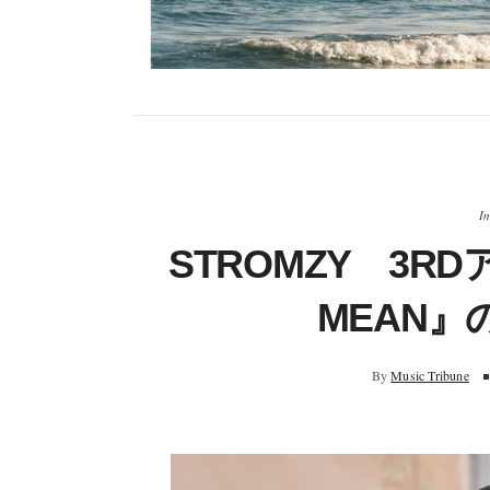
In
STROMZY 3RDア
MEAN
By
Music Tribune