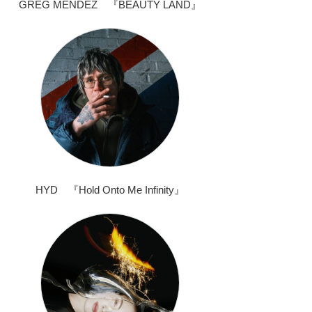
GREG MENDEZ 『BEAUTY LAND』
HYD 『Hold Onto Me Infinity』