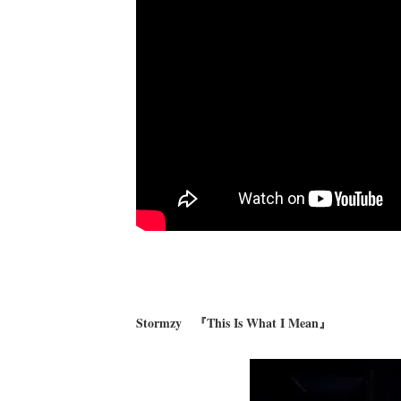
Stormzy 『This Is What I Mean』