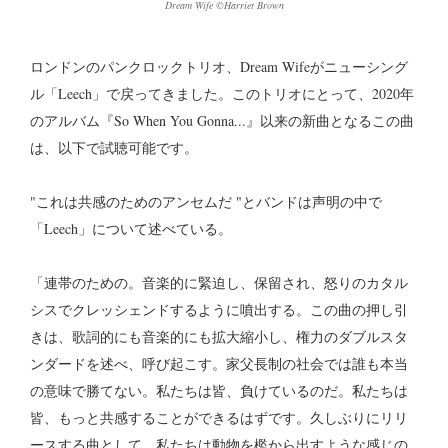
Dream Wife ©︎Harriet Brown
ロンドンのパンクロックトリオ、Dream Wifeがニューシング
ル「Leech」で戻ってきました。このトリオにとって、2020年
のアルバム『So When You Gonna...』以来の新曲となるこの曲
は、以下で試聴可能です。
"これは共感のためのアンセムだ "とバンドは声明の中で
「Leech」について述べている。
「連帯のための。音楽的に緊迫し、保留され、怒りのカタル
シスでクレッシェンドするように噴出する。この曲の押し引
きは、歌詞的にも音楽的にも拡大縮小し、権力のダブルスタ
ンダードを述べ、呼び起こす。家父長制の社会では誰も本当
の意味で勝てない。私たちは皆、負けているのだ。私たちは
皆、もっと共感することができるはずです。久しぶりにリリ
ースする曲として、私たちは動物を檻から出すような感じの