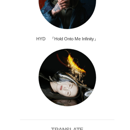
HYD 『Hold Onto Me Infinity』
TRANSLATE