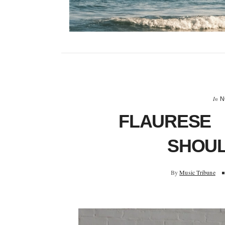
In
N
FLAURESE
SHOU
By
Music Tribune