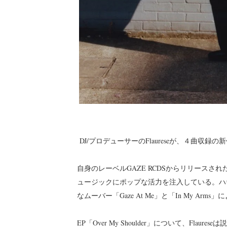
DJ/プロデューサーのFlaureseが、４曲収録の新作
自身のレーベルGAZE RCDSからリリースさ
ュージックにポップな活力を注入している。ハ
なムーバー「Gaze At Me」と「In My Arm
EP「Over My Shoulder」について、Fl