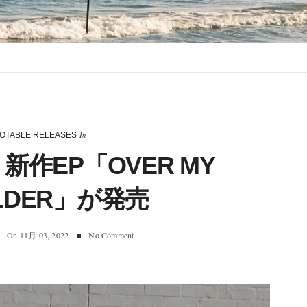
In
OTABLE RELEASES
 新作EP「OVER MY
LDER」が発売
On
11月 03, 2022
No Comment