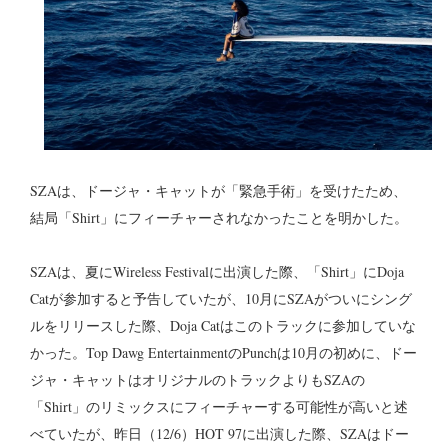
SZAは、ドージャ・キャットが「緊急手術」を受けたため、
結局「Shirt」にフィーチャーされなかったことを明かした。
SZAは、夏にWireless Festivalに出演した際、「Shirt」にDoja
Catが参加すると予告していたが、10月にSZAがついにシング
ルをリリースした際、Doja Catはこのトラックに参加していな
かった。Top Dawg EntertainmentのPunchは10月の初めに、ドー
ジャ・キャットはオリジナルのトラックよりもSZAの
「Shirt」のリミックスにフィーチャーする可能性が高いと述
べていたが、昨日（12/6）HOT 97に出演した際、SZAはドー