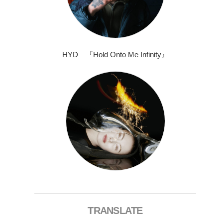
HYD 『Hold Onto Me Infinity』
TRANSLATE