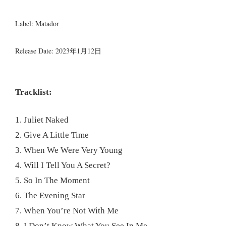
Label: Matador
Release Date: 2023年1月12日
Tracklist:
1. Juliet Naked
2. Give A Little Time
3. When We Were Very Young
4. Will I Tell You A Secret?
5. So In The Moment
6. The Evening Star
7. When You’re Not With Me
8. I Don’t Know What You See In Me