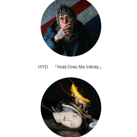
HYD 『Hold Onto Me Infinity』