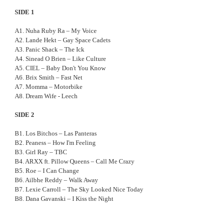
SIDE 1
A1. Nuha Ruby Ra – My Voice
A2. Lande Hekt – Gay Space Cadets
A3. Panic Shack – The Ick
A4. Sinead O Brien – Like Culture
A5. CIEL – Baby Don't You Know
A6. Brix Smith – Fast Net
A7. Momma – Motorbike
A8. Dream Wife - Leech
SIDE 2
B1. Los Bitchos – Las Panteras
B2. Peaness – How I'm Feeling
B3. Girl Ray – TBC
B4. ARXX ft. Pillow Queens – Call Me Crazy
B5. Roe – I Can Change
B6. Ailbhe Reddy – Walk Away
B7. Lexie Carroll – The Sky Looked Nice Today
B8. Dana Gavanski – I Kiss the Night