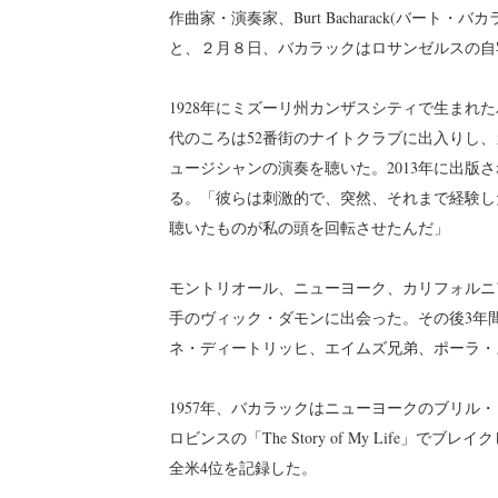
作曲家・演奏家、Burt Bacharack(バート・
と、２月８日、バカラックはロサンゼルスの自
1928年にミズーリ州カンザスシティで生まれ
代のころは52番街のナイトクラブに出入りし
ュージシャンの演奏を聴いた。2013年に出版された回
る。「彼らは刺激的で、突然、それまで経験し
聴いたものが私の頭を回転させたんだ」
モントリオール、ニューヨーク、カリフォルニ
手のヴィック・ダモンに出会った。その後3年
ネ・ディートリッヒ、エイムズ兄弟、ポーラ・
1957年、バカラックはニューヨークのブリル
ロビンスの「The Story of My Life」で
全米4位を記録した。