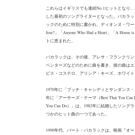
これらはイギリスでも連続No.1ヒットとなり
した最初のソングライターとなった。バカラッ
ックのために特別に書かれ、ディオンヌ・ワーウィックの解釈で、
Jose?」「Anyone Who Had a Heart」「A House
トに恵まれた。
バカラックは、その後、アレサ・フランクリン
ペンターズなどのために曲を書き、彼の曲はエ
ビス・コステロ、アリシア・キーズ、ホワイト
1970年に「ブッチ・キャシディとサンダンス・キッド」と「R
年に「アーサーズ・テーマ（Best That You C
You Can Do）」は、1982年に結婚した
つかのヒット曲の一つであった。
1990年代、バート・バカラックは、映画『オーステ