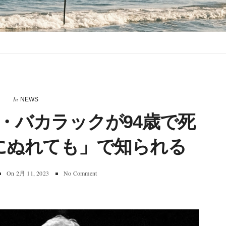
In
NEWS
・バカラックが94歳で死
にぬれても」で知られる
On
2月 11, 2023
No Comment