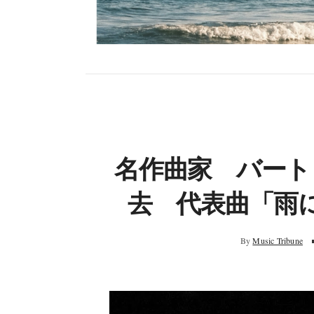
名作曲家 バート
去 代表曲「雨
By
Music Tribune