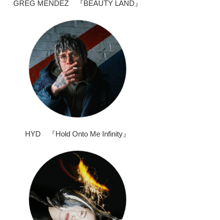
GREG MENDEZ 『BEAUTY LAND』
HYD 『Hold Onto Me Infinity』