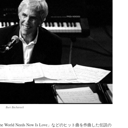
Burt Bacharack
What the World Needs Now Is Love」などのヒット曲を作曲した伝説の