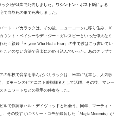
ワシントン・ポスト紙
バカラック)が94歳で死去しました。
による
宅で自然死の形で死去しました。
たバート・バカラックは、その後、ニューヨークに移り住み、10
、カウント・ベイシーやディジー・ガレスピーといった偉大なミ
顧録『Anyone Who Had a Hear』の中で彼はこう書いてい
たことのない方法で音楽にのめり込んでいった。あのクラブで
アの学校で音楽を学んだバカラックは、米軍に従軍し、人気歌
間、ダモーンのピアニスト兼指揮者として活躍、その後、マレー
スチュワートなどの歌手の伴奏をした。
・ビルで作詞家ハル・デイヴィッドと出会う。同年、マーティ・
ブレイクし、その後すぐにペリー・コモが録音した「Magic Moments」が