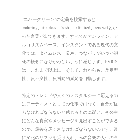
”エバーグリーン"の定義を検索すると、
enduring、timeless、fresh、unlimited、renewalとい
った言葉が出てきます。すべてがオンライン、ア
ルゴリズムベース、インスタントである現代の文
化では、タイムレス、長寿、つながりがいつか瀕
死の概念になりかねないように感じます。PVRIS
は、これまで以上に、そしてこれからも、反定型
性、反不変性、反瞬間的満足を目指します。
特定のトレンドや人々のノスタルジーに応えるの
はアーティストとしての仕事ではなく、自分が従
わなければならないと感じるものに従い、その中
にどんな真実やメッセージを見出すことができる
のか、最善を尽くさなければならないのです。常
に変化のリスクを受け入れ、私の音楽の人生の各