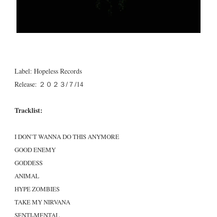
Label: Hopeless Records
Release: ２０２３/７/14
Tracklist:
I DON’T WANNA DO THIS ANYMORE
GOOD ENEMY
GODDESS
ANIMAL
HYPE ZOMBIES
TAKE MY NIRVANA
SENTI-MENTAL