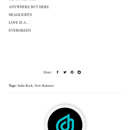
ANYWHERE BUT HERE
HEADLIGHTS
LOVE IS A…
EVERGREEN
Tags:
Indie Rock
,
New Releases