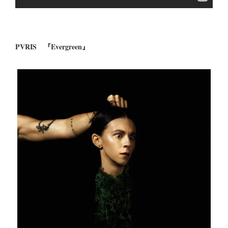
PVRIS 『Evergreen』