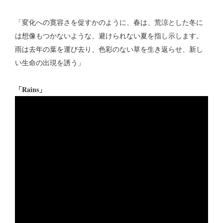
「変化への寛容さを促すかのように、春は、荒涼とした冬に
は想像もつかないような、避けられない夏を指し示します。
雨は去年の葉を運び去り、色彩のない草を生き返らせ、新し
い生命の出現を誘う」
「Rains」