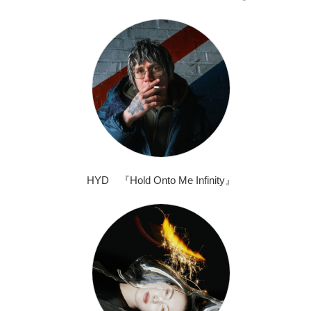
HYD 『Hold Onto Me Infinity』