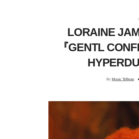
LORAINE 
『GENTL CON
HYPERD
By
Music Tribune