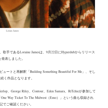
Lorain James
るLoraine Jamesは、9月22日にHyperdubからリリース
on』を発表しました。
ートと再解釈「Building Something Beautiful For Me」、そし
er」に続く作品となります。
 Herlop、George Riley、Contour、Eden Samara、RiTchieが参加して
「One Way Ticket To The Midwest（Emo）」という曲も収録され
下記でご確認ください。