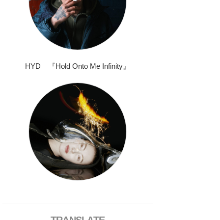
HYD 『Hold Onto Me Infinity』
TRANSLATE