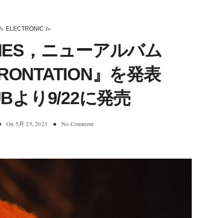
In
In
ELECTRONIC
JAMES，ニューアルバム
FRONTATION』を発表
UBより9/22に発売
On
5月 25, 2023
No Comment