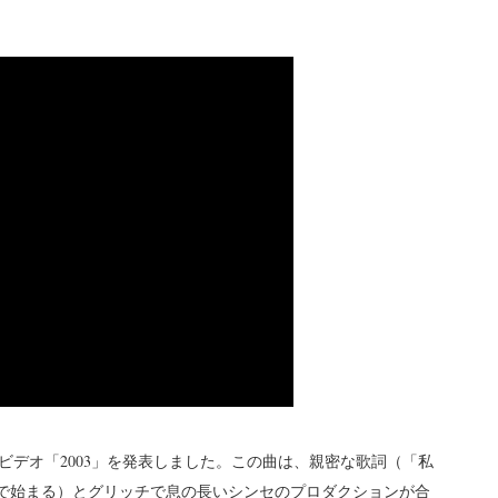
デオ「2003」を発表しました。この曲は、親密な歌詞（「私
」で始まる）とグリッチで息の長いシンセのプロダクションが合