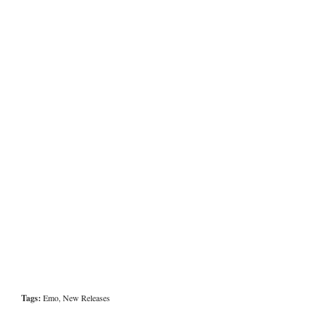
Tags:
Emo
,
New Releases