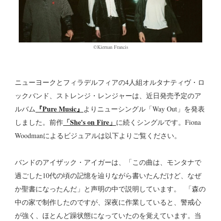
©Kiernan Francis
ニューヨークとフィラデルフィアの4人組オルタナティヴ・ロ
ックバンド、ストレンジ・レンジャーは、近日発売予定のア
『Pure Music』
ルバム
よりニューシングル「Way Out」を発表
「She's on Fire」
しました。前作
に続くシングルです。Fiona
Woodmanによるビジュアルは以下よりご覧ください。
バンドのアイザック・アイガーは、「この曲は、モンタナで
過ごした10代の頃の記憶を辿りながら書いたんだけど、なぜ
か聖書になったんだ」と声明の中で説明しています。 「森の
中の家で制作したのですが、深夜に作業していると、警戒心
が強く、ほとんど躁状態になっていたのを覚えています。当