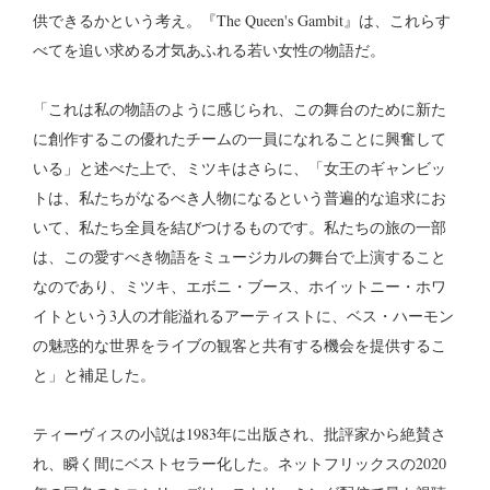
供できるかという考え。『The Queen's Gambit』は、これらす
べてを追い求める才気あふれる若い女性の物語だ。
「これは私の物語のように感じられ、この舞台のために新た
に創作するこの優れたチームの一員になれることに興奮して
いる」と述べた上で、ミツキはさらに、「女王のギャンビッ
トは、私たちがなるべき人物になるという普遍的な追求にお
いて、私たち全員を結びつけるものです。私たちの旅の一部
は、この愛すべき物語をミュージカルの舞台で上演すること
なのであり、ミツキ、エボニ・ブース、ホイットニー・ホワ
イトという3人の才能溢れるアーティストに、ベス・ハーモン
の魅惑的な世界をライブの観客と共有する機会を提供するこ
と」と補足した。
ティーヴィスの小説は1983年に出版され、批評家から絶賛さ
れ、瞬く間にベストセラー化した。ネットフリックスの2020