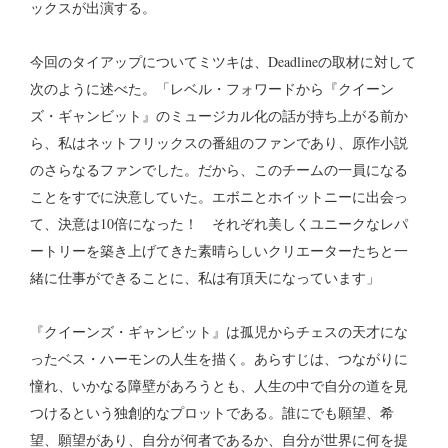
ックスが出演する。
今回のタイアップについてミツキは、Deadlineの取材に対して
次のように述べた。「レベル・フォワードから『クイーン
ズ・ギャンビット』のミュージカル化の話が持ち上がる前か
ら、私はネットフリックスの番組のファンであり、原作小説
のさらなるファンでした。だから、このチームの一員になる
ことをすでに決意していた。エボニとホイットニーに出会っ
て、決意は10倍になった！ それぞれ美しくユニークなレパ
ートリーを築き上げてきた素晴らしいクリエーターたちと一
緒に仕事ができることに、私は有頂天になっています」
『クイーンズ・ギャンビット』は孤児からチェスの天才にな
ったベス・ハーモンの人生を描く。あらすじは、つながりに
憧れ、いかなる障壁があろうとも、人生の中で自分の道を見
つけるという独創的なプロットである。誰にでも願望、希
望、願望があり、自分が何者であるか、自分が世界に何を提