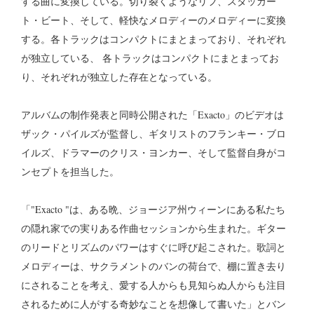
する曲に変換している。切り裂くようなリフ、スタッカー
ト・ビート、そして、軽快なメロディーのメロディーに変換
する。各トラックはコンパクトにまとまっており、それぞれ
が独立している、 各トラックはコンパクトにまとまってお
り、それぞれが独立した存在となっている。
アルバムの制作発表と同時公開された「Exacto」のビデオは
ザック・パイルズが監督し、ギタリストのフランキー・ブロ
イルズ、ドラマーのクリス・ヨンカー、そして監督自身がコ
ンセプトを担当した。
「"Exacto "は、ある晩、ジョージア州ウィーンにある私たち
の隠れ家での実りある作曲セッションから生まれた。ギター
のリードとリズムのパワーはすぐに呼び起こされた。歌詞と
メロディーは、サクラメントのバンの荷台で、棚に置き去り
にされることを考え、愛する人からも見知らぬ人からも注目
されるために人がする奇妙なことを想像して書いた」とバン