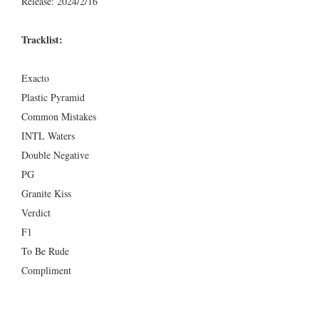
Release: 2024/2/16
Tracklist:
Exacto
Plastic Pyramid
Common Mistakes
INTL Waters
Double Negative
PG
Granite Kiss
Verdict
F1
To Be Rude
Compliment