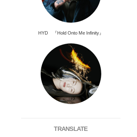
HYD 『Hold Onto Me Infinity』
TRANSLATE