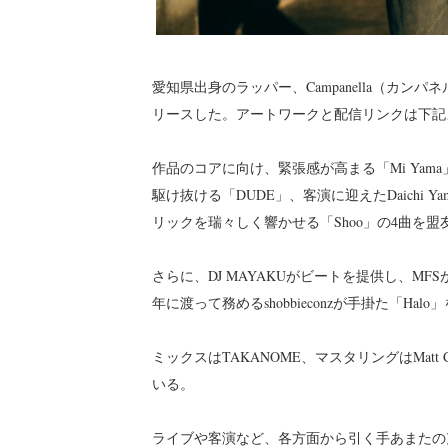
愛知県出身のラッパー、Campanella（カンパネ
リースした。アートワークと配信リンクは下記
作品のコアに向け、緊張感が高まる「Mi Ya
駆け抜ける「DUDE」、客演に迎えたDaichi Ya
リックを瑞々しく響かせる「Shoo」の4曲を盟友
さらに、DJ MAYAKUがビートを提供し、MFSが客
年に渡って務めるshobbieconzが手掛た「Hal
ミックスはTAKANOME、マスタリングはMatt Colt
いる。
ライブや客演など、各方面から引く手あまたの