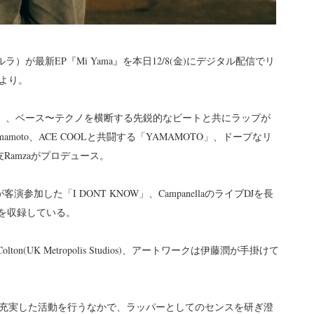
ルラ）が最新EP『Mi Yama』を本日12/8(金)にデジタル配信でリ
より。
ma」、ベース〜テクノを横断する先鋭的なビートと共にラップが
mamoto、ACE COOLと共闘する「YAMAMOTO」、ドープなリ
Ramzaがプロデュース。
演参加した「I DONT KNOW」、CampanellaのライブDJを長
o」を収録している。
on(UK Metropolis Studios)、アートワークは伊藤潤が手掛けて
充実した活動を行うなかで、ラッパーとしてのセンスを研ぎ澄