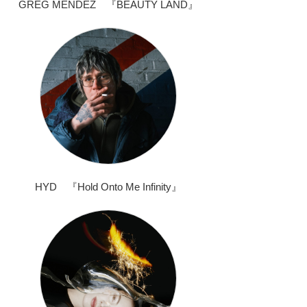
GREG MENDEZ 『BEAUTY LAND』
HYD 『Hold Onto Me Infinity』