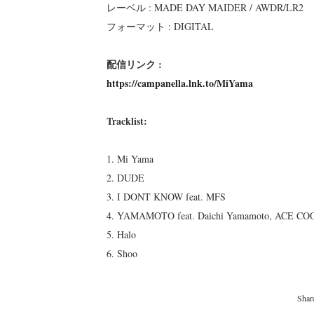
レーベル : MADE DAY MAIDER / AWDR/LR2
フォーマット : DIGITAL
配信リンク :
https://campanella.lnk.to/MiYama
Tracklist:
1. Mi Yama
2. DUDE
3. I DONT KNOW feat. MFS
4. YAMAMOTO feat. Daichi Yamamoto, ACE CO
5. Halo
6. Shoo