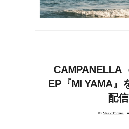
CAMPANEL
EP『MI YAMA』
配信
By
Music Tribune