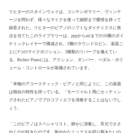
リヒターのスタインウェイは、コンテンポラリー、ヴィンテ
ージを問わず、様々なマイクを使って細部まで愛情を持って
録音された。リヒターのピアノのソフトなダイナミクスに焦
点を当てたこのライブラリーは、pppからmfまでの10層のダイ
ナミックレイヤーで構成され、5層のラウンドロビン、楽器ご
とに3つのマイクポジション、2種類のリバーブを備えてい
る。Richter Pianoには、アクション、ダンパー、ペダル・ボリ
ューム・コントロールが装備されています。
「本物のアコースティック・ピアノと同じように、この楽器
は独自の特性を持っている。「モーツァルト用にセッティン
グされたピアノでプロコフィエフを演奏することはないでし
ょう。
「このピアノはスペシャリスト。静かに演奏し、耳元でささ
やくのが好きなのです。賑やかなミックスを切り裂きたいの