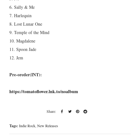
6. Sally & Me
7. Harlequin
8. Lost Lunar One
9. Temple of the Mind
10. Magdalene
11. Spoon Jade
12. Jem
Pre-oreder(INT):
https://tomatoflower.lnk.to/noalbum
Tags:
Indie Rock
,
New Releases