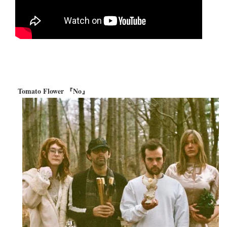
Tomato Flower 『No』