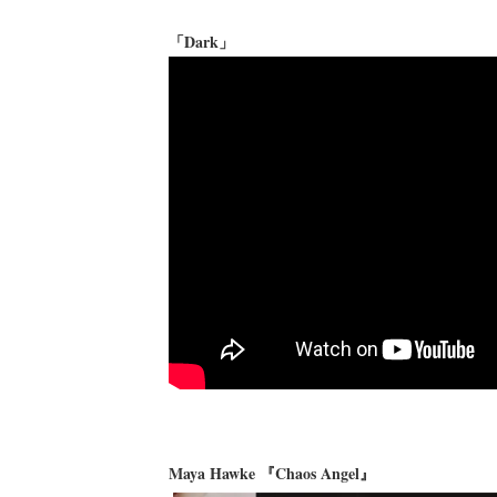
「Dark」
Maya Hawke 『Chaos Angel』