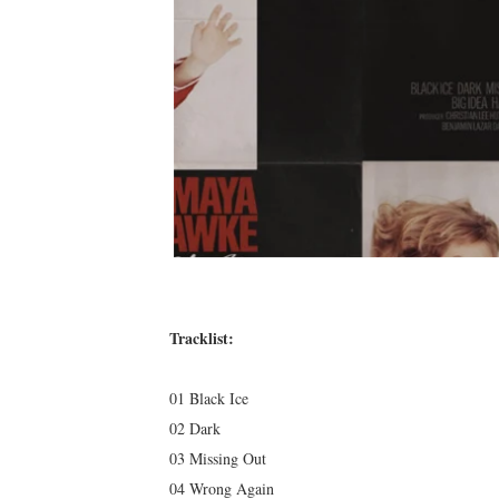
Tracklist:
01 Black Ice
02 Dark
03 Missing Out
04 Wrong Again