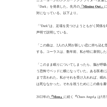
「Missing Out」
「Dark」を発表した。先月の
対になっている。以下より。
「"Dark"は、足場を見つけようともがく関
声明で説明している。
「この曲は、2人の人間が新しい恋に持ち込む
する。コーラスは、数年前、私が特に衰弱した
「このまま眠りについてしまったら、脳が呼吸
う恐怖でベッドに横になっていた。ある医者に
まで言われた。私がそれを受け入れれば、眠れるよ
は死ななかった。それを祝うためにこの曲を書
『Moss』
『
』
2022年の
に続く
Chaos Angel
は5月