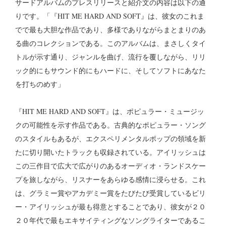
サードアルバムのプレスリリースと紹介文の内容は以下の通
りです。「『HIT ME HARD AND SOFT』は、彼女のこれま
でで最も大胆な作品であり、多様でありながらまとまりのあ
る曲のコレクションである。このアルバムは、まさしくタイ
トルが示す通り、ジャンルを曲げ、流行を覆しながら、リリ
ック的にもサウンド的にもハードに、そしてソフトにあなた
を打ちのめす」
『HIT ME HARD AND SOFT』は、ポピュラー・ミュージッ
クの可能性を示す作品である。古典的なポピュラー・ソング
のスタイルもあるが、エクスペリメンタルポップの領域を新
たに切り開いたトラックも収録されている。アイリッシュは
この三作目で広大で広がりのあるオーディオ・ランドスケー
プを旅しながら、リスナーをあらゆる感情に浸らせる。これ
は、グラミー賞やアカデミー賞をたびたび受賞しているビリ
ー・アイリッシュが最も得意とすることであり、彼女が２０
２０年代で最もエキサイティングなソングライターであるこ