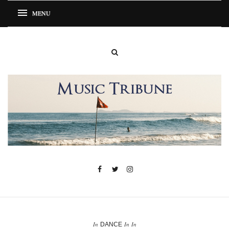
In
In
In
DANCE