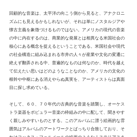
回顧的な音楽は、太平洋の向こう側から見ると、アナクロニ
ズムにも見えるかもしれないが、それは単にノスタルジアや
懐古主義を象徴づけるものではない。アメリカの現代の音楽
の中に内在するのは、商業的な発展とは相異なる米国社会の
核心にある概念を捉えるということである。米国社会や現代
の社会構造に組み込まれる市井の人々が産業や文化の変遷に
絶えず翻弄される中、普遍的なものは何なのか、時代を越え
て伝えたい思いはどのようなことなのか、アメリカの文化の
根幹や中枢にある消えやらぬ真実を、アーティストらは真面
目に探し求めている。
そして、６０、７０年代の古典的な音楽を踏襲し、オーケス
トラ楽器をポピュラー音楽の枠組みの中に配して、聞きやす
く親しみやすいものとする。このアルバムに漂う絵画的な雰
囲気はアルバムのアートワークとばっちり合致しており、そ
れはヨハネス・フェルメールの絵画のようなミステリアスさ