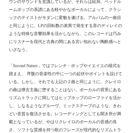
ウンのサウンドを意識しているが、それらは結局、ベッドル
ームポップの系譜にある軽やかなボーカルによって、クラシ
ックのテイストがモダンに変貌を遂げる。アルバムの一曲目
と同じように、LPの回転数の差異で発生する音のディレイの
ような特殊な音響効果を活かしながら、このレコードは巧み
にリスナーを現代と古典の間にある言い知れない陶酔感へと
いざなう。
「Second Nature」ではフレンチ・ポップやイエイエの様式を
踏まえ、 序盤の音楽性の中に一つの起伏やポイントを設けて
いる。しかし、それでも上記の２曲と同じように、クレイロ
の曲は懐古主義に堕することはない。ボーカルの背景にある
リズムトラックに関してはヒップホップのローファイを活か
し、しなるようなグルーヴ、ミックステープのような、きわ
どい音質を復活させる。レコーディングとしても聞き所が満
載となっているが、やはりクレイロのボーカルの音感の良
さ、ソフトな質感を持つ歌のフレーズが現代的なリズムトラ