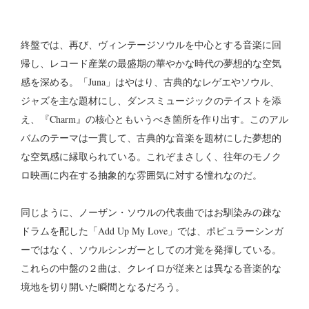
終盤では、再び、ヴィンテージソウルを中心とする音楽に回
帰し、レコード産業の最盛期の華やかな時代の夢想的な空気
感を深める。「Juna」はやはり、古典的なレゲエやソウル、
ジャズを主な題材にし、ダンスミュージックのテイストを添
え、『Charm』の核心ともいうべき箇所を作り出す。このアル
バムのテーマは一貫して、古典的な音楽を題材にした夢想的
な空気感に縁取られている。これぞまさしく、往年のモノク
ロ映画に内在する抽象的な雰囲気に対する憧れなのだ。
同じように、ノーザン・ソウルの代表曲ではお馴染みの疎な
ドラムを配した「Add Up My Love」では、ポピュラーシンガ
ーではなく、ソウルシンガーとしての才覚を発揮している。
これらの中盤の２曲は、クレイロが従来とは異なる音楽的な
境地を切り開いた瞬間となるだろう。