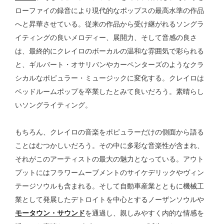
ローファイの録音により現代的なポップスの最高水準の作品
へと昇華させている。従来の作品から受け継がれるソングラ
イティングの良いメロディー、展開力、そして音感の良さ
は、最終的にクレイロのボーカルの温和な雰囲気で彩られる
と、ギルバート・オサリバンやカーペンターズのようなクラ
シカルなポピュラー・ミュージックに変化する。クレイロは
ベッドルームポップを卒業したとみて良いだろう。素晴らし
いソングライティング。
もちろん、クレイロの音楽をポピュラーだけの側面から語る
ことはむつかしいだろう。その中に多彩な音楽性が含まれ、
それがこのアーティストの最大の魅力となっている。アウト
プットにはフラワームーブメントのサイケデリックやヴィン
テージソウルも含まれる。そして自動車産業とともに機械工
業として発展したデトロイトを中心とするノーザンソウルや
モータウン・サウンド
を通過し、親しみやすく内的な情感を