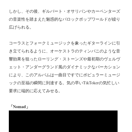
しかし、その後、ギルバート・オサリバンやカーペンターズ
の音楽性を踏まえた魅惑的なバロックポップワールドが繰り
広げられる。
コーラスとフォークミュージックを象ったギターラインに引
き立てられるように、オーケストラのティンパニのような音
響効果を狙ったローリング・ストーンズや最初期のヴェルヴ
ェット・アンダーグランド風のダイナミックなパーカション
により、このアルバムは一曲目ですでにポピュラーミュージ
ックの至福の瞬間に到達する。気の早いTikTokerの気忙しい
要求に端的に応えてみせる。
「Nomad」