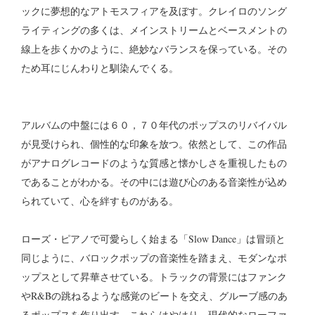
ックに夢想的なアトモスフィアを及ぼす。クレイロのソング
ライティングの多くは、メインストリームとベースメントの
線上を歩くかのように、絶妙なバランスを保っている。その
ため耳にじんわりと馴染んでくる。
アルバムの中盤には６０，７０年代のポップスのリバイバル
が見受けられ、個性的な印象を放つ。依然として、この作品
がアナログレコードのような質感と懐かしさを重視したもの
であることがわかる。その中には遊び心のある音楽性が込め
られていて、心を絆すものがある。
ローズ・ピアノで可愛らしく始まる「Slow Dance」は冒頭と
同じように、バロックポップの音楽性を踏まえ、モダンなポ
ップスとして昇華させている。トラックの背景にはファンク
やR&Bの跳ねるような感覚のビートを交え、グルーブ感のあ
るポップスを作り出す。これらはやはり、現代的なローファ