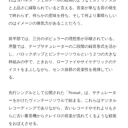
と上品さに縁取られていると言える。音楽が単なる音の発生
で終わらず、何らかの意味を持ち、そして何より素晴らしい
のはイメージの換気力があることだろう。
前半部では、三分のポピュラーの理想形が示唆されている。
序盤では、テープサチュレーターの二段階の録音形式を活か
し、バロックポップとビンテージソウルという２つの大きな
枠組みの中で、ときおり、ローファイやサイケデリックのテ
イストをまぶしながら、センス抜群の音楽性を発揮してい
る。
先行シングルとして公開された「Nomad」は、サチュレータ
ーをかけたヴィンテージソウルで始まる。これらはデジタル
レコーディングでありながら、古いレコードやそれよりもさ
らに古い蓄音機からクレイロの音楽が流れてくるような錯覚
をおぼえさせる。