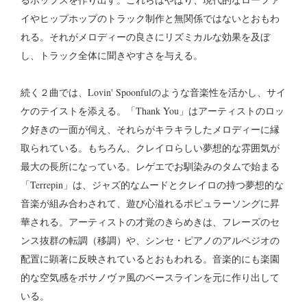
イやヒップホップのトラック制作と無関係ではないとおもわ
れる。それがメロディーの良さにリズミカルな効果を及ぼ
し、トラック全体に聞きやすさを与える。
続く２曲では、Lovin' Spoonfulのような音楽性を活かし、サイ
ケのテイストを添える。「Thank You」はアーティストのロッ
ク好きの一面が伺え、それらがキラキラしたメロディーに縁
取られている。もちろん、クレイロらしい夢想的な雰囲気が
最大の長所になっている。レゲエでお馴染みのタムで始まる
「Terrepin」は、ジャズ的なムードとクレイロの持つ夢想的な
音楽が組み合わされて、遊び心溢れるポピュラーソングに昇
華される。アーティストの才覚のきらめきは、フレーズのセ
ンス抜群の転調（移調）や、シンセ・ピアノのアルペジオの
配置に顕著に反映されているとおもわれる。音楽的にも楽園
的な空気感をボサノヴァ風のベースラインを元に作り出して
いる。