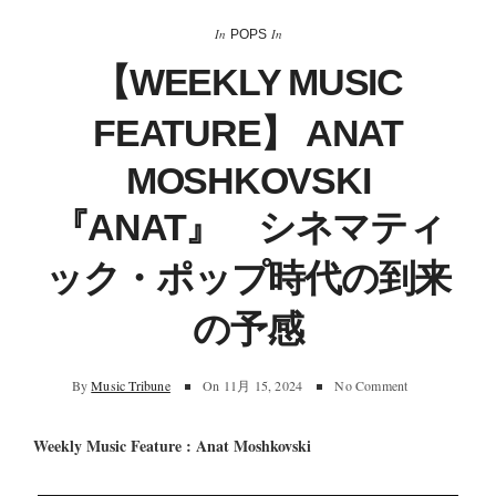
In
In
POPS
【WEEKLY MUSIC
FEATURE】 ANAT
MOSHKOVSKI
『ANAT』 シネマティ
ック・ポップ時代の到来
の予感
By
Music Tribune
On
11月 15, 2024
No Comment
Weekly Music Feature : Anat Moshkovski