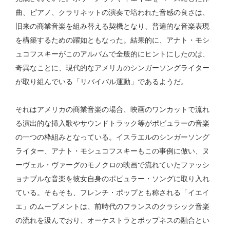
曲、ピアノ、クラリネットの演奏で培われた音感の良さは、
旧来の商業音楽を組み替える契機となり、普遍的な音楽表現
を構築するための躍如ともなった。結果的に、アナト・モシ
ュコフスキーがこのアルバムで全般的にヒントにしたのは、
奇異なことに、現代的なアメリカのシンガーソングライター
が取り組んでいる「リバイバル運動」であるようだ。
それはアメリカの商業音楽の場合、映画のワンカットで流れ
る演出的な挿入歌やサウンドトラック等がポピュラーの音楽
の一つの枠組みとなっている。イスラエルのシンガーソング
ライター、アナト・モシュコフスキーもこの事例に倣い、ヌ
ーヴェル・ヴァーグのモノクロの映画で流れていたファッシ
ョナブルな音楽を彼女自身のポピュラー・ソングに取り入れ
ている。そもそも、フレンチ・ポップとも称される「イエイ
エ」のムーブメントは、前時代のフランスのクラシック音楽
の流れを汲んでおり、オーケストラとポップネスの融合とい