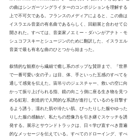
の曲はシンガーソングライターのコンポジションを理解する
上で不可欠である。フランスのメディアによると、この曲は
イスラエル音楽の有名曲であるらしく、回顧展と合わせて公
開された。すべては、音楽家ノエミー・ダハンがアナト・モ
シュコフスキーとシュージンのために翻訳した、イスラエル
音楽で最も有名な曲のひとつから始まった。
叙情的な観察から繊細で癒し系のポップな賛辞まで、『世界
で一番可愛い女の子』は目、体、手といった五感のすべてを
通して感覚を伝えた。宙吊りのジェスチャー、救いの空に向
かって振り上げられる指、鏡の向こう側に座る生き物を見つ
める虹彩、創造的で人間的な系譜が進行しているのを目撃す
るよう誘う、濡れた肌や冷たい肌、ぴったりした服やゆった
りした服の感触が、私たちの想像力を引き継ぐスケッチを誘
発する。展示とサウンドトラックは、日々学び直すべき普遍
的なメッセージを伝えている。すべてのドローイング、すべ