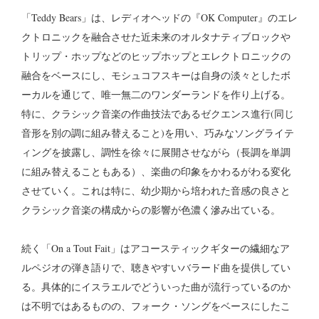
「Teddy Bears」は、レディオヘッドの『OK Computer』のエレ
クトロニックを融合させた近未来のオルタナティブロックや
トリップ・ホップなどのヒップホップとエレクトロニックの
融合をベースにし、モシュコフスキーは自身の淡々としたボ
ーカルを通じて、唯一無二のワンダーランドを作り上げる。
特に、クラシック音楽の作曲技法であるゼクエンス進行(同じ
音形を別の調に組み替えること)を用い、巧みなソングライテ
ィングを披露し、調性を徐々に展開させながら（長調を単調
に組み替えることもある）、楽曲の印象をかわるがわる変化
させていく。これは特に、幼少期から培われた音感の良さと
クラシック音楽の構成からの影響が色濃く滲み出ている。
続く「On a Tout Fait」はアコースティックギターの繊細なア
ルペジオの弾き語りで、聴きやすいバラード曲を提供してい
る。具体的にイスラエルでどういった曲が流行っているのか
は不明ではあるものの、フォーク・ソングをベースにしたこ