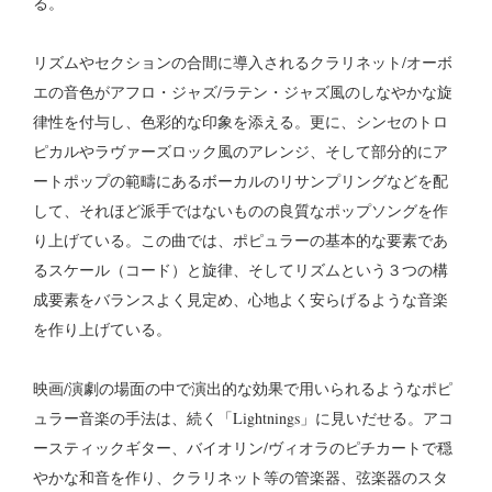
る。
リズムやセクションの合間に導入されるクラリネット/オーボ
エの音色がアフロ・ジャズ/ラテン・ジャズ風のしなやかな旋
律性を付与し、色彩的な印象を添える。更に、シンセのトロ
ピカルやラヴァーズロック風のアレンジ、そして部分的にア
ートポップの範疇にあるボーカルのリサンプリングなどを配
して、それほど派手ではないものの良質なポップソングを作
り上げている。この曲では、ポピュラーの基本的な要素であ
るスケール（コード）と旋律、そしてリズムという３つの構
成要素をバランスよく見定め、心地よく安らげるような音楽
を作り上げている。
映画/演劇の場面の中で演出的な効果で用いられるようなポピ
ュラー音楽の手法は、続く「Lightnings」に見いだせる。アコ
ースティックギター、バイオリン/ヴィオラのピチカートで穏
やかな和音を作り、クラリネット等の管楽器、弦楽器のスタ