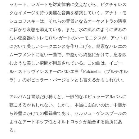
ッカート、レガートを対旋律的に交えながら、ピクチャレス
クなイメージを持つ美麗な音楽を構築していく。アナト・モ
シュコフスキーは、それらの背景となるオーケストラの演奏
に仄かな哀愁を添えている。また、水の流れのように澱みの
ない弦楽器のトレモロ/レガートのハーモニクスが、アウトロ
において美しいシークエンスを作り上げる。簡素なバレエの
ムーブメントに近い一曲で、中盤から終盤にかけて、息を飲
むような美しい瞬間が用意されている。この曲は、イゴー
ル・ストラヴィンスキーのバレエ曲『
Pulcinella （
プルチネル
ラ）』のポピュラー・バージョンとも言えるかもしれない。
アルバムは冒頭だけ聴くと、一般的なポピュラーアルバムに
聴こえるかもしれない。しかし、本当に面白いのは、中盤か
ら終盤にかけての収録曲であり、セルジュ・ゲンスブールの
ようなアートポップ性とオルトロックが融合する箇所にあ
る。