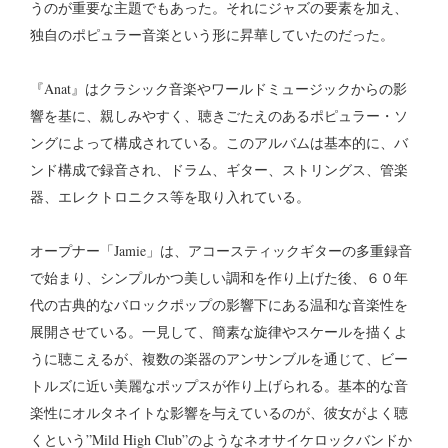
うのが重要な主題でもあった。それにジャズの要素を加え、
独自のポピュラー音楽という形に昇華していたのだった。
『Anat』はクラシック音楽やワールドミュージックからの影
響を基に、親しみやすく、聴きごたえのあるポピュラー・ソ
ングによって構成されている。このアルバムは基本的に、バ
ンド構成で録音され、ドラム、ギター、ストリングス、管楽
器、エレクトロニクス等を取り入れている。
オープナー「Jamie」は、アコースティックギターの多重録音
で始まり、シンプルかつ美しい調和を作り上げた後、６０年
代の古典的なバロックポップの影響下にある温和な音楽性を
展開させている。一見して、簡素な旋律やスケールを描くよ
うに聴こえるが、複数の楽器のアンサンブルを通じて、ビー
トルズに近い美麗なポップスが作り上げられる。基本的な音
楽性にオルタネイトな影響を与えているのが、彼女がよく聴
くという”Mild High Club”のようなネオサイケロックバンドか