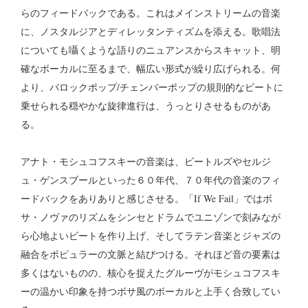
らのフィードバックである。これはメインストリームの音楽
に、ノスタルジアとディレッタンティズムを添える。歌唱法
についても囁くような語りのニュアンスからスキャット、明
確なボーカルに至るまで、幅広い形式が繰り広げられる。何
より、バロックポップ/チェンバーポップの規則的なビートに
乗せられる穏やかな旋律進行は、うっとりさせるものがあ
る。
アナト・モシュコフスキーの音楽は、ビートルズやセルジ
ュ・ゲンスブールといった６０年代、７０年代の音楽のフィ
ードバックをありありと感じさせる。「If We Fail」ではボ
サ・ノヴァのリズムをシンセとドラムでユニゾンで刻みなが
ら心地よいビートを作り上げ、そしてラテン音楽とジャズの
融合をポピュラーの文脈と結びつける。それほど音の要素は
多くはないものの、核心を捉えたグルーヴがモシュコフスキ
ーの温かい印象を持つボサ風のボーカルと上手く合致してい