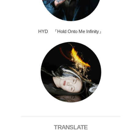
HYD 『Hold Onto Me Infinity』
TRANSLATE