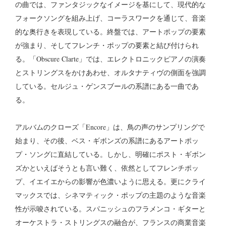
の曲では、ファンタジックなイメージを基にして、現代的な
フォークソングを組み上げ、コーラスワークを通じて、音楽
的な奥行きを表現している。終盤では、アートポップの要素
が強まり、そしてフレンチ・ポップの要素と結び付けられ
る。「Obscure Clarte」では、エレクトロニックピアノの演奏
とストリングスをかけあわせ、オルタナティヴの側面を強調
している。セルジュ・ゲンスブールの系譜にある一曲であ
る。
アルバムのクローズ「Encore」は、鳥の声のサンプリングで
始まり、その後、ベス・ギボンズの系譜にあるアートポッ
プ・ソングに直結している。しかし、明確にポスト・ギボン
ズかといえばそうとも言い難く、依然としてフレンチポッ
プ、イエイエからの影響が色濃いように思える。更にクライ
マックスでは、シネマティック・ポップの主題のような音楽
性が示唆されている。スパニッシュのフラメンコ・ギターと
オーケストラ・ストリングスの融合が、フランスの商業音楽