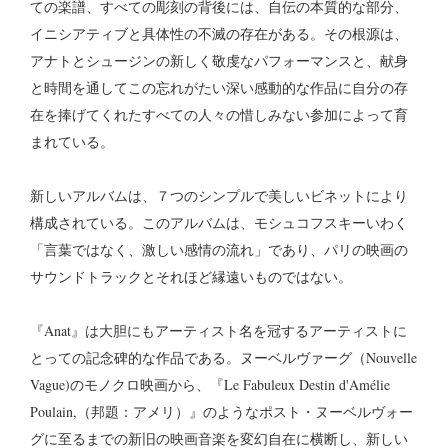
ての楽譜、すべての彫刻の背後には、自伝の本質的な部分、
イニシアティブと具体性の不滅の存在がある。その根源は、
アナトとシュージンの新しく敬虔なパフォーマンスと、献身
と時間を通してこの忘れがたい深い感動的な作品に自分の存
在を捧げてくれたすべての人々の惜しみない参加によって育
まれている。
新しいアルバムは、７つのシンプルで美しいビネットにより
構成されている。このアルバムは、モシュコフスキーいわく
「言葉ではなく、激しい感情の流れ」であり、パリの映画の
サウンドトラックとそれほど縁遠いものではない。
『Anat』は大胆にもアーティスト名を冠するアーティストに
とっての記念碑的な作品である。ヌーベルヴァーグ（Nouvelle
Vague)のモノクロ映画から、『
Le Fabuleux Destin d'Amélie
Poulain,（邦題：
アメリ）』のようなポスト・ヌーベルヴォー
グに至るまでの新旧の映画音楽を変幻自在に横断し、新しい