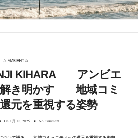
In
In
AMBIENT
ENJI KIHARA アンビエ
て解き明かす 地域コミ
還元を重視する姿勢
On
1月 18, 2025
No Comment
ンビエント制作について語る 地域コミュニティへの還元を重視する姿勢