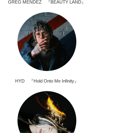
GREG MENDEZ 『BEAUTY LAND』
HYD 『Hold Onto Me Infinity』