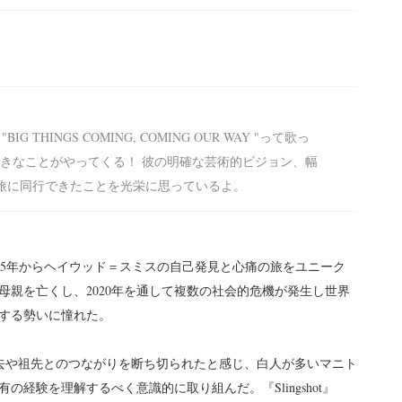
IG THINGS COMING, COMING OUR WAY "って歌っ
大きなことがやってくる！ 彼の明確な芸術的ビジョン、幅
の旅に同行できたことを光栄に思っているよ。
2015年からヘイウッド＝スミスの自己発見と心痛の旅をユニーク
に母親を亡くし、2020年を通して複数の社会的危機が発生し世界
する勢いに憧れた。
去や祖先とのつながりを断ち切られたと感じ、白人が多いマニト
経験を理解するべく意識的に取り組んだ。『Slingshot』