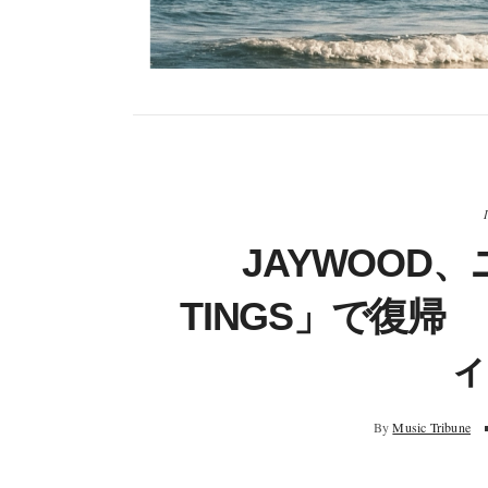
JAYWOOD
TINGS」で復
ィ
By
Music Tribune