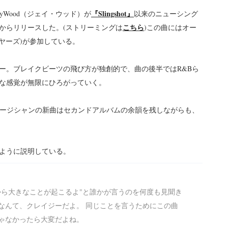
『Slingshot』
yWood（ジェイ・ウッド）が
以来のニューシング
こちら
クスからリリースした。(ストリーミングは
)この曲にはオー
ン・ヤーズ)が参加している。
ー。ブレイクビーツの飛び方が独創的で、曲の後半ではR&Bら
な感覚が無限にひろがっていく。
ミュージシャンの新曲はセカンドアルバムの余韻を残しながらも、
ように説明している。
から大きなことが起こるよ"と誰かが言うのを何度も見聞き
なんて、クレイジーだよ。 同じことを言うためにこの曲
ゃなかったら大変だよね。