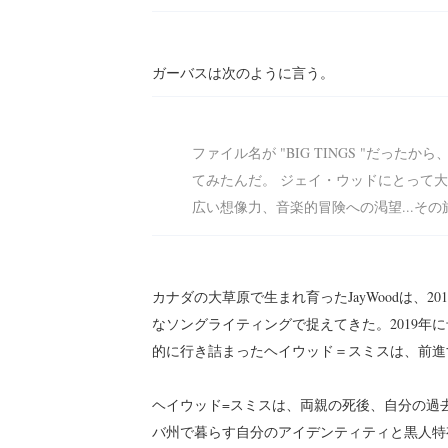
ガーバスは次のように言う。
ファイル名が "BIG TINGS "だったから、"B
てみたんだ。 ジェイ・ウッドにとって
広い想像力、音楽的冒険への渇望...そ
カナダの大草原で生まれ育ったJayWoodは、
なソングライティングで捉えてきた。2019年
的に行き詰まったヘイウッド＝スミスは、前進
ヘイウッド=スミスは、両親の死後、自分の過
バ州で暮らす自分のアイデンティティと黒人特有の