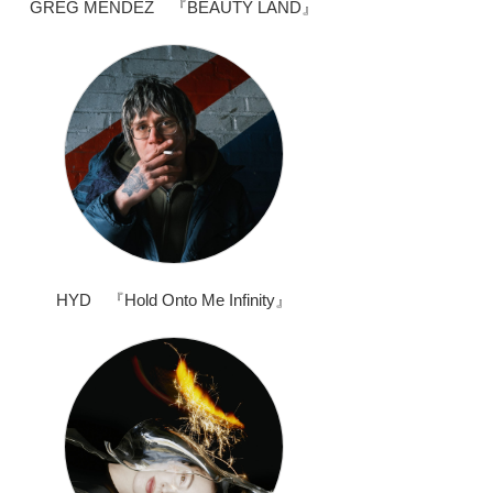
GREG MENDEZ 『BEAUTY LAND』
HYD 『Hold Onto Me Infinity』