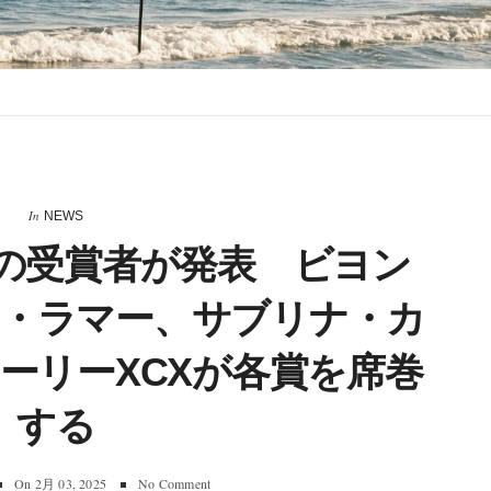
In
NEWS
25の受賞者が発表 ビヨン
・ラマー、サブリナ・カ
ーリーXCXが各賞を席巻
する
On
2月 03, 2025
No Comment