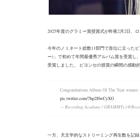
2025年度のグラミー賞授賞式が昨夜2月2日、ロ
今年のノミネート総数11部門で首位に立ったビヨン
ー)」で初めて年間最優秀アルバム賞を受賞し
受賞しました。 ビヨンセの授賞の瞬間の感動
Congratulations Album Of The Year win
pic.twitter.com/7hp2HwCyXG
— Recording Academy / GRAMMYs (@Reco
一方、天文学的なストリーミング再生数を記録した