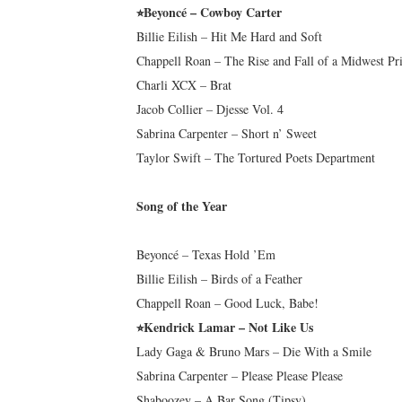
⭐︎Beyoncé – Cowboy Carter
Billie Eilish – Hit Me Hard and Soft
Chappell Roan – The Rise and Fall of a Midwest Pr
Charli XCX – Brat
Jacob Collier – Djesse Vol. 4
Sabrina Carpenter – Short n’ Sweet
Taylor Swift – The Tortured Poets Department
Song of the Year
Beyoncé – Texas Hold ’Em
Billie Eilish – Birds of a Feather
Chappell Roan – Good Luck, Babe!
⭐︎Kendrick Lamar – Not Like Us
Lady Gaga & Bruno Mars – Die With a Smile
Sabrina Carpenter – Please Please Please
Shaboozey – A Bar Song (Tipsy)