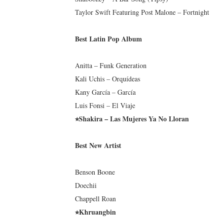
Taylor Swift Featuring Post Malone – Fortnight
Best Latin Pop Album
Anitta – Funk Generation
Kali Uchis – Orquídeas
Kany García – García
Luis Fonsi – El Viaje
⭐︎Shakira – Las Mujeres Ya No Lloran
Best New Artist
Benson Boone
Doechii
Chappell Roan
⭐︎Khruangbin