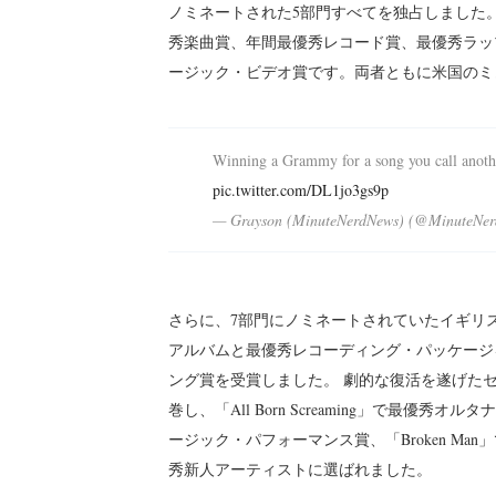
ノミネートされた5部門すべてを独占しました
秀楽曲賞、年間最優秀レコード賞、最優秀ラッ
ージック・ビデオ賞です。両者ともに米国のミ
Winning a Grammy for a song you call anothe
pic.twitter.com/DL1jo3gs9p
— Grayson (MinuteNerdNews) (@MinuteNe
さらに、7部門にノミネートされていたイギリス
アルバムと最優秀レコーディング・パッケージを受
ング賞を受賞しました。 劇的な復活を遂げた
巻し、「All Born Screaming」で最優
ージック・パフォーマンス賞、「Broken M
秀新人アーティストに選ばれました。