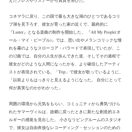
えたプレスやリスナーから賞賛を浴びた。
コネマラに戻り、この国で最も大きな湖のひとつであるコリ
ブ湖を見下ろす、彼女が育った家の近くで、最終的に
『Luster』となる楽曲の制作を開始した。 『All My People(オ
ール・マイ・ピープル)』では、思い出やメランコリックな憧
れを霧のようなスローコア・バラードで表現していたが、こ
の12曲では、自分の人生が歩んできた道、そしてその過程で
彼女がどのような人間になったかを、より確信したアーティ
ストが表現されている。「Trip」で彼女が歌っているように、
「以前よりもはっきりと見えるようになった。 自分にとって
何が真実なのかがわかった」
周囲の環境から元気をもらい、コミュニティから勇気づけら
れたサマーヴィルは、故郷に戻ったときに新たな創造的エネ
ルギーの感覚を見出した。 小さなリビングルームのスタジオ
で、彼女は自由奔放なレコーディング・セッションのための