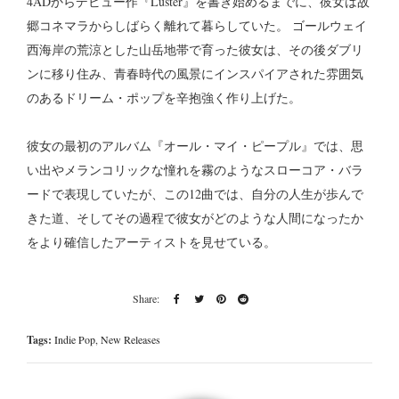
4ADからデビュー作『Luster』を書き始めるまでに、彼女は故
郷コネマラからしばらく離れて暮らしていた。 ゴールウェイ
西海岸の荒涼とした山岳地帯で育った彼女は、その後ダブリ
ンに移り住み、青春時代の風景にインスパイアされた雰囲気
のあるドリーム・ポップを辛抱強く作り上げた。
彼女の最初のアルバム『オール・マイ・ピープル』では、思
い出やメランコリックな憧れを霧のようなスローコア・バラ
ードで表現していたが、この12曲では、自分の人生が歩んで
きた道、そしてその過程で彼女がどのような人間になったか
をより確信したアーティストを見せている。
Tags:
Indie Pop
,
New Releases