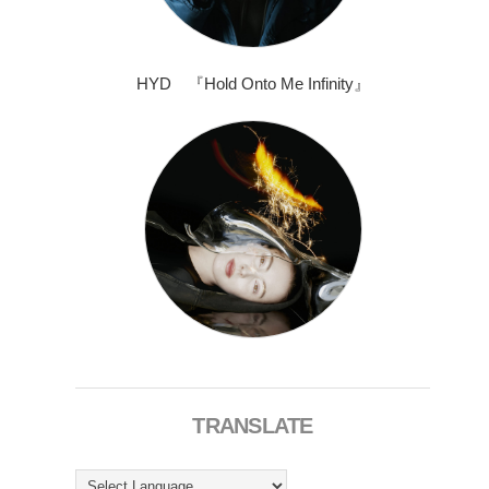
HYD 『Hold Onto Me Infinity』
TRANSLATE