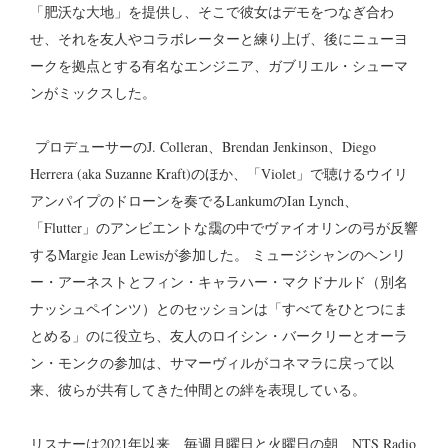
「肥沃な大地」を提供し、そこで彼女はデモをつなぎ合わ
せ、それを友人やコラボレーターと練り上げ、後にニューヨ
ークを拠点とする有名なエンジニア、ガブリエル・シューマ
ンがミックスした。
プロデューサーのJ. Colleran、Brendan Jenkinson、Diego
Herrera (aka Suzanne Kraft)のほか、「Violet」で聴けるウイリ
アンパイプのドローンを奏でるLankumのIan Lynch、
「Flutter」のアンビエントな靄の中でヴァイオリンの弓が反響
するMargie Jean Lewisが参加した。 ミュージシャンのヘンリ
ー・アーネストとフィン・キャラハー・マクドナルド（別名
ナッシュペインツ）とのセッションは「すべてをひとつにま
とめる」のに役立ち、友人のロイシン・バークリーとオーラ
ン・モンクの参加は、サマーヴィルがコネマラに戻って以
来、彼らが共有してきた仲間との絆を表現している。
リスナーは2021年以来、毎週月曜日と火曜日の朝、NTS Radio