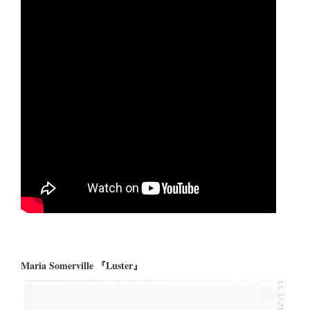
Maria Somerville 『Luster』