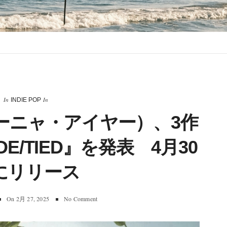
In
In
INDIE POP
R(ターニャ・アイヤー）、3作
E/TIED』を発表 4月30
にリリース
On
2月 27, 2025
No Comment