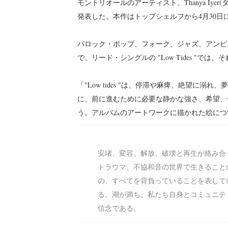
モントリオールのアーティスト、Thanya Iyer
発表した。本作はトップシェルフから4月30日
バロック・ポップ、フォーク、ジャズ、アンビ
で、リード・シングルの "Low Tides "で
「"Low tides "は、停滞や麻痺、絶望に
に、前に進むために必要な静かな強さ、希望、
う。アルバムのアートワークに描かれた絵につ
安堵、変容、解放、破壊と再生が絡み合
トラウマ、不協和音の世界で生きること
の、すべてを背負っていることを表して
る。潮が満ち、私たち自身とコミュニテ
信念である。