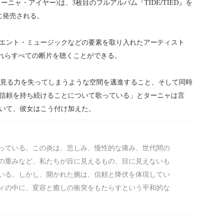
(ターニャ・アイヤー)は、3枚目のフルアルバム『TIDE/TIED』を
に発売される。
エント・ミュージックなどの要素を取り入れたアーティスト
は、それらすべての断片を聴くことができる。
溺れ、夢見る力を失ってしまうような空間を邁進すること、そして同時
信頼を持ち続けることについて歌っている」とターニャは言
いて、彼女はこう付け加えた。
っている。この炎は、悲しみ、慢性的な痛み、世代間の
の重みなど、私たちが目に見えるもの、目に見えないも
いる。しかし、開かれた腕は、信頼と降伏を体現してい
ィの中に、変容と癒しの衝突をもたらすという平和的な