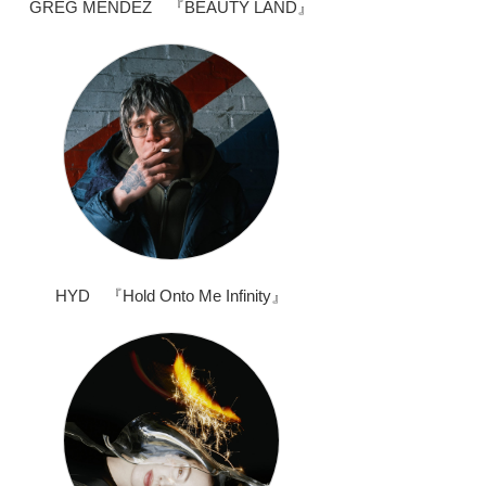
GREG MENDEZ 『BEAUTY LAND』
HYD 『Hold Onto Me Infinity』